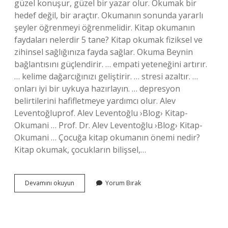
güzel konuşur, güzel bir yazar olur. Okumak bir
hedef değil, bir araçtır. Okumanın sonunda yararlı
şeyler öğrenmeyi öğrenmelidir. Kitap okumanın
faydaları nelerdir 5 tane? Kitap okumak fiziksel ve
zihinsel sağlığınıza fayda sağlar. Okuma Beynin
bağlantısını güçlendirir. … empati yeteneğini artırır.
… kelime dağarcığınızı geliştirir. … stresi azaltır. …
onları iyi bir uykuya hazırlayın. … depresyon
belirtilerini hafifletmeye yardımcı olur. Alev
Leventoğluprof. Alev Leventoğlu ›Blog› Kitap-
Okumani … Prof. Dr. Alev Leventoğlu ›Blog› Kitap-
Okumani … Çocuğa kitap okumanın önemi nedir?
Kitap okumak, çocukların bilişsel,…
Kitap
Devamını okuyun
Yorum Bırak
Okumanın
Önemi
Nedir
5