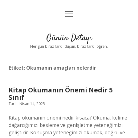
menüyü
Anasayfa
aç
Gizlilik Politikası
Günün Detayı
Yasal Uyarı
Her gün biraz farklı düşün, biraz farklı öğren.
Hakkımızda
Etiket:
Okumanın amaçları nelerdir
Kitap Okumanın Önemi Nedir 5
Sınıf
Tarih: Nisan 14, 2025
Kitap okumanın önemi nedir kısaca? Okuma, kelime
dağarcığımızı besleme ve genişletme yeteneğimizi
geliştirir. Konuşma yeteneğimizi okumak, doğru ve