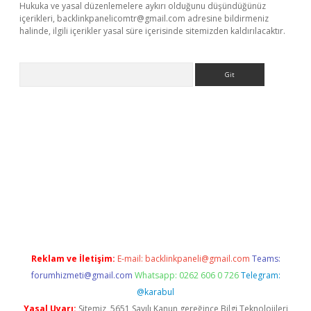
Hukuka ve yasal düzenlemelere aykırı olduğunu düşündüğünüz
içerikleri,
backlinkpanelicomtr@gmail.com
adresine bildirmeniz
halinde, ilgili içerikler yasal süre içerisinde sitemizden kaldırılacaktır.
Arama
exbett.net/
betexper.xyz
Reklam ve İletişim:
E-mail:
backlinkpaneli@gmail.com
Teams:
forumhizmeti@gmail.com
Whatsapp: 0262 606 0 726
Telegram:
@karabul
Yasal Uyarı:
Sitemiz, 5651 Sayılı Kanun gereğince Bilgi Teknolojileri