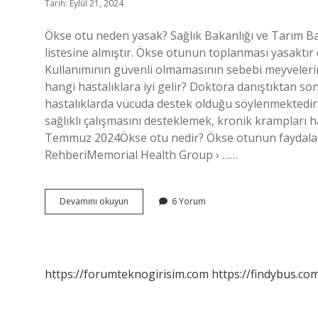
Tarih: Eylül 21, 2024
Ökse otu neden yasak? Sağlık Bakanlığı ve Tarım Bakan
listesine almıştır. Ökse otunun toplanması yasaktı
Kullanımının güvenli olmamasının sebebi meyvelerini
hangi hastalıklara iyi gelir? Doktora danıştıktan son
hastalıklarda vücuda destek olduğu söylenmektedir
sağlıklı çalışmasını desteklemek, kronik krampları ha
Temmuz 2024Ökse otu nedir? Ökse otunun faydaları
RehberiMemorial Health Group › ……
Ökse
Devamını okuyun
6 Yorum
Otunu
Kimler
Kullanamaz
https://forumteknogirisim.com
https://findybus.com