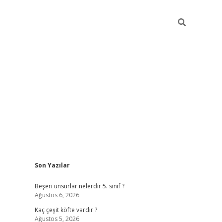
Sidebar
Son Yazılar
https://elexbett.ne
Beşeri unsurlar nelerdir 5. sınıf ?
Ağustos 6, 2026
Kaç çeşit köfte vardır ?
Ağustos 5, 2026