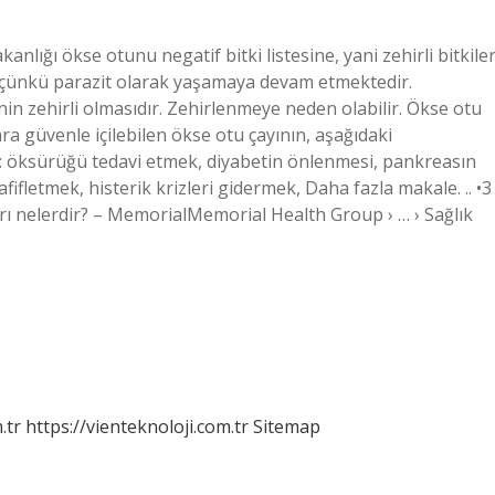
lığı ökse otunu negatif bitki listesine, yani zehirli bitkile
r çünkü parazit olarak yaşamaya devam etmektedir.
n zehirli olmasıdır. Zehirlenmeye neden olabilir. Ökse otu
ra güvenle içilebilen ökse otu çayının, aşağıdaki
: öksürüğü tedavi etmek, diyabetin önlenmesi, pankreasın
fifletmek, histerik krizleri gidermek, Daha fazla makale. .. •3
 nelerdir? – MemorialMemorial Health Group › … › Sağlık
.tr
https://vienteknoloji.com.tr
Sitemap