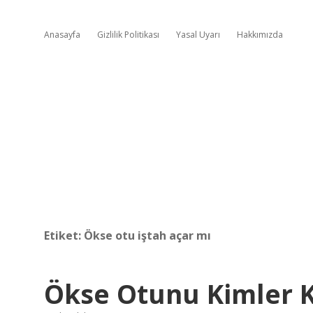
Anasayfa
Gizlilik Politikası
Yasal Uyarı
Hakkımızda
Etiket:
Ökse otu iştah açar mı
Ökse Otunu Kimler 