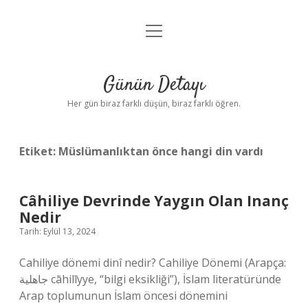
menüyü
Anasayfa
aç
Gizlilik Politikası
Günün Detayı
Yasal Uyarı
Her gün biraz farklı düşün, biraz farklı öğren.
Hakkımızda
Etiket:
Müslümanlıktan önce hangi din vardı
Câhiliye Devrinde Yaygın Olan Inanç
Nedir
Tarih: Eylül 13, 2024
Cahiliye dönemi dinî nedir? Cahiliye Dönemi (Arapça:
جاهلية cāhilīyye, “bilgi eksikliği”), İslam literatüründe
Arap toplumunun İslam öncesi dönemini