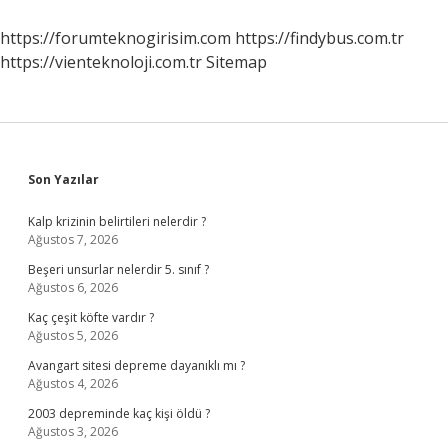
Inanç
Nedir
https://forumteknogirisim.com
https://findybus.com.tr
https://vienteknoloji.com.tr
Sitemap
Sidebar
Son Yazılar
Kalp krizinin belirtileri nelerdir ?
Ağustos 7, 2026
Beşeri unsurlar nelerdir 5. sınıf ?
Ağustos 6, 2026
Kaç çeşit köfte vardır ?
Ağustos 5, 2026
Avangart sitesi depreme dayanıklı mı ?
Ağustos 4, 2026
2003 depreminde kaç kişi öldü ?
Ağustos 3, 2026