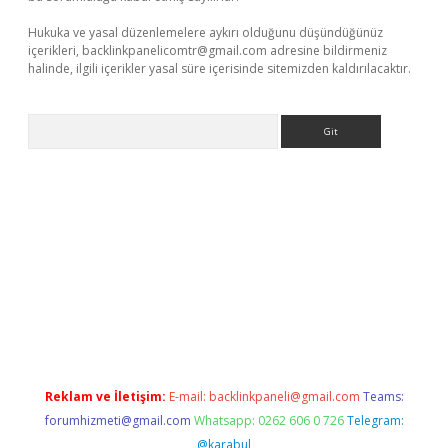
Hukuka ve yasal düzenlemelere aykırı olduğunu düşündüğünüz
içerikleri,
backlinkpanelicomtr@gmail.com
adresine bildirmeniz
halinde, ilgili içerikler yasal süre içerisinde sitemizden kaldırılacaktır.
Arama
exbett.net/
betexper.xyz
Reklam ve İletişim:
E-mail:
backlinkpaneli@gmail.com
Teams:
forumhizmeti@gmail.com
Whatsapp: 0262 606 0 726
Telegram:
@karabul