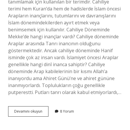
tanımlamak için kullanılan bir terimdir. Cahiliye
terimi hem Kuran’da hem de hadislerde İslam öncesi
Arapların inançlarını, tutumlarını ve davranışlarını
İslam dönemindekilerden ayırt etmek veya
benimsemek için kullanılır. Cahiliye Döneminde
Mekke’de hangi inançlar vardı? Cahiliye döneminde
Araplar arasında Tanrı inancının olduğunu
göstermektedir. Ancak cahiliye döneminde Hanif
isminde çok az insan vardı. İslamiyet öncesi Araplar
genellikle hangi dinî inanca sahiptir? Cahiliye
döneminde Arap kabilelerinin bir kısmı Allah’a
inanıyordu ama Ahiret Günü’ne ve ahiret gününe
inanmıyorlardı. Toplulukların çoğu genellikle
putperestti. Putları tanrı olarak kabul etmiyorlardı,…
Câhiliye
Devamını okuyun
8 Yorum
Devrinde
Yaygın
Olan