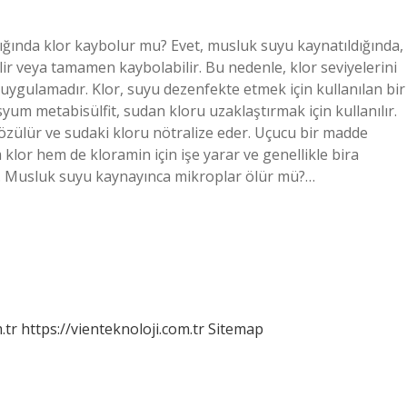
ığında klor kaybolur mu? Evet, musluk suyu kaynatıldığında,
ilir veya tamamen kaybolabilir. Bu nedenle, klor seviyelerini
ygulamadır. Klor, suyu dezenfekte etmek için kullanılan bir
syum metabisülfit, sudan kloru uzaklaştırmak için kullanılır.
özülür ve sudaki kloru nötralize eder. Uçucu bir madde
or hem de kloramin için işe yarar ve genellikle bira
ır. Musluk suyu kaynayınca mikroplar ölür mü?…
.tr
https://vienteknoloji.com.tr
Sitemap