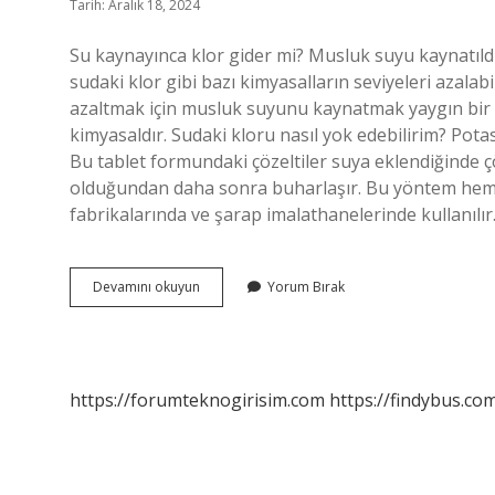
Tarih: Aralık 18, 2024
Su kaynayınca klor gider mi? Musluk suyu kaynatıld
sudaki klor gibi bazı kimyasalların seviyeleri azalab
azaltmak için musluk suyunu kaynatmak yaygın bir u
kimyasaldır. Sudaki kloru nasıl yok edebilirim? Pota
Bu tablet formundaki çözeltiler suya eklendiğinde ç
olduğundan daha sonra buharlaşır. Bu yöntem hem kl
fabrikalarında ve şarap imalathanelerinde kullanıl
Klorlu
Devamını okuyun
Yorum Bırak
Su
Kaynayınca
Ne
Olur
https://forumteknogirisim.com
https://findybus.com