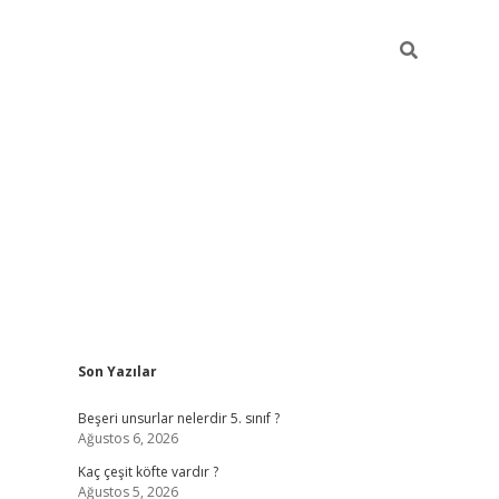
Sidebar
Son Yazılar
https://elexbett.ne
Beşeri unsurlar nelerdir 5. sınıf ?
Ağustos 6, 2026
Kaç çeşit köfte vardır ?
Ağustos 5, 2026