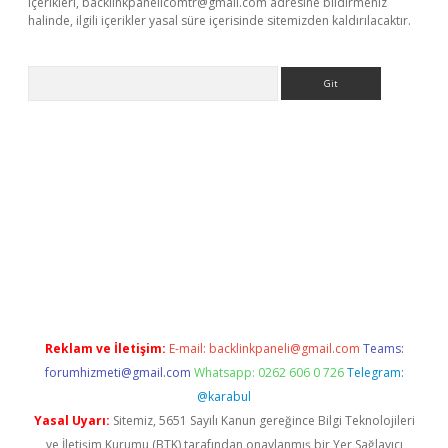
içerikleri,
backlinkpanelicomtr@gmail.com
adresine bildirmeniz
halinde, ilgili içerikler yasal süre içerisinde sitemizden kaldırılacaktır.
Arama
exbett.net/
betexper.xyz
Reklam ve İletişim:
E-mail:
backlinkpaneli@gmail.com
Teams:
forumhizmeti@gmail.com
Whatsapp: 0262 606 0 726
Telegram:
@karabul
Yasal Uyarı:
Sitemiz, 5651 Sayılı Kanun gereğince Bilgi Teknolojileri
ve İletişim Kurumu (BTK) tarafından onaylanmış bir Yer Sağlayıcı