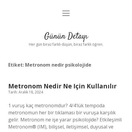
menüyü
Anasayfa
aç
Gizlilik Politikası
Günün Detayı
Yasal Uyarı
Her gün biraz farklı düşün, biraz farklı öğren.
Hakkımızda
Etiket:
Metronom nedir psikolojide
Metronom Nedir Ne Için Kullanılır
Tarih: Aralık 18, 2024
1 vuruş kaç metronomdur? 4/4’lük tempoda
metronomun her bir tıklaması bir vuruşa karşılık
gelir. Metronom ne işe yarar psikolojide? Etkileşimli
Metronom® (IM), bilişsel, iletişimsel, duyusal ve