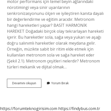
motor performans için temel beyin ağlarındaki
nörotimingi veya sinir uyarılarının
senkronizasyonunu ölçen ve iyileştiren kanıta dayalı
bir değerlendirme ve eğitim aracıdır. Metronom
hangi hareketleri yapar? BASİT HARMONİK
HAREKET Doğadaki birçok olay tekrarlayan hareketi
içerir. Bu hareketler sola, sağa veya yukarı ve aşağı
doğru salınımlı hareketler olarak meydana gelir.
Örneğin, müzikte sabit bir ritim elde etmek için
kullanılan metronom sola ve sağa hareket eder
(Şekil 2.1). Metronom çeşitleri nelerdir? Metronom
türleri mekanik ve dijital olmak…
Metronom
Devamını okuyun
Yorum Bırak
Nedir
Ne
Için
Kullanılır
https://forumteknogirisim.com
https://findybus.com.tr