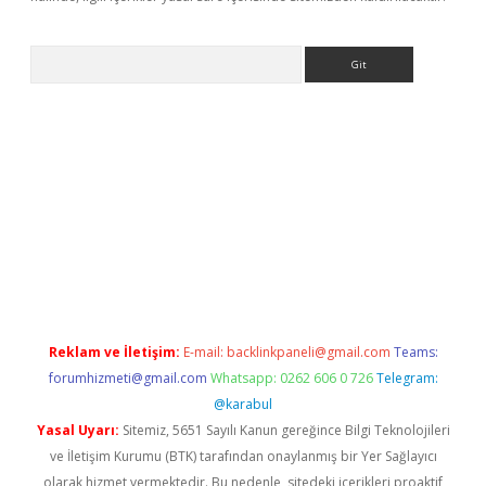
Arama
exbett.net/
betexper.xyz
Reklam ve İletişim:
E-mail:
backlinkpaneli@gmail.com
Teams:
forumhizmeti@gmail.com
Whatsapp: 0262 606 0 726
Telegram:
@karabul
Yasal Uyarı:
Sitemiz, 5651 Sayılı Kanun gereğince Bilgi Teknolojileri
ve İletişim Kurumu (BTK) tarafından onaylanmış bir Yer Sağlayıcı
olarak hizmet vermektedir. Bu nedenle, sitedeki içerikleri proaktif