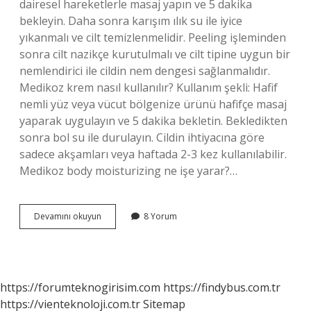
dairesel hareketlerle masaj yapın ve 5 dakika
bekleyin. Daha sonra karışım ılık su ile iyice
yıkanmalı ve cilt temizlenmelidir. Peeling işleminden
sonra cilt nazikçe kurutulmalı ve cilt tipine uygun bir
nemlendirici ile cildin nem dengesi sağlanmalıdır.
Medikoz krem nasıl kullanılır? Kullanım şekli: Hafif
nemli yüz veya vücut bölgenize ürünü hafifçe masaj
yaparak uygulayın ve 5 dakika bekletin. Bekledikten
sonra bol su ile durulayın. Cildin ihtiyacına göre
sadece akşamları veya haftada 2-3 kez kullanılabilir.
Medikoz body moisturizing ne işe yarar?…
Medikoz
Devamını okuyun
8 Yorum
Peeling
Nasıl
Kullanılır
https://forumteknogirisim.com
https://findybus.com.tr
https://vienteknoloji.com.tr
Sitemap