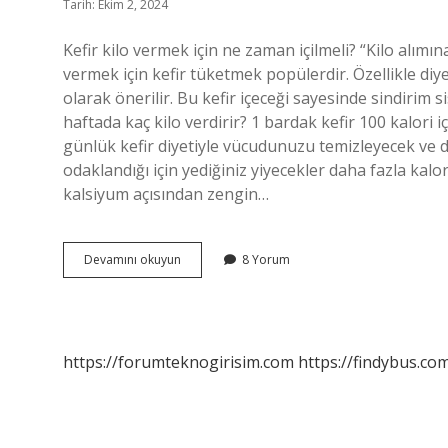
Tarih: Ekim 2, 2024
Kefir kilo vermek için ne zaman içilmeli? “Kilo alımın
vermek için kefir tüketmek popülerdir. Özellikle di
olarak önerilir. Bu kefir içeceği sayesinde sindirim si
haftada kaç kilo verdirir? 1 bardak kefir 100 kalori i
günlük kefir diyetiyle vücudunuzu temizleyecek ve da
odaklandığı için yediğiniz yiyecekler daha fazla kalor
kalsiyum açısından zengin…
Sade
Devamını okuyun
8 Yorum
Kefir
Kilo
Verdirir
Mi
https://forumteknogirisim.com
https://findybus.com