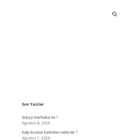
Sidebar
Son Yazılar
https://elexbett.ne
Sırpça merhaba ne ?
Ağustos 8, 2026
Kalp krizinin belirtileri nelerdir ?
Ağustos 7, 2026