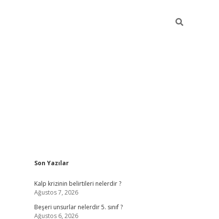
Sidebar
Son Yazılar
https://elexbett
Kalp krizinin belirtileri nelerdir ?
Ağustos 7, 2026
Beşeri unsurlar nelerdir 5. sınıf ?
Ağustos 6, 2026