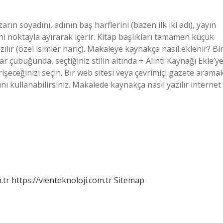
ın soyadını, adının baş harflerini (bazen ilk iki adı), yayın
erini noktayla ayırarak içerir. Kitap başlıkları tamamen küçük
azılır (özel isimler hariç). Makaleye kaynakça nasıl eklenir? Bi
kenar çubuğunda, seçtiğiniz stilin altında + Alıntı Kaynağı Ekle’y
rişeceğinizi seçin. Bir web sitesi veya çevrimiçi gazete arama
nı kullanabilirsiniz. Makalede kaynakça nasıl yazılır internet
.tr
https://vienteknoloji.com.tr
Sitemap