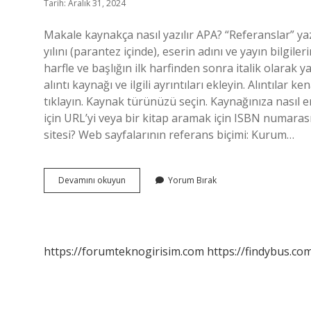
Tarih: Aralık 31, 2024
Makale kaynakça nasıl yazılır APA? “Referanslar” yazar
yılını (parantez içinde), eserin adını ve yayın bilgil
harfle ve başlığın ilk harfinden sonra italik olarak y
alıntı kaynağı ve ilgili ayrıntıları ekleyin. Alıntılar 
tıklayın. Kaynak türünüzü seçin. Kaynağınıza nasıl e
için URL’yi veya bir kitap aramak için ISBN numarası
sitesi? Web sayfalarının referans biçimi: Kurum…
Kaynakça
Devamını okuyun
Yorum Bırak
Makale
Nasıl
Yazılır
Örnek
https://forumteknogirisim.com
https://findybus.com