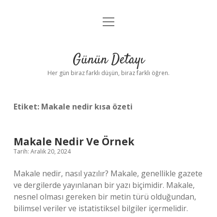
menüyü
Anasayfa
aç
Gizlilik Politikası
Günün Detayı
Yasal Uyarı
Her gün biraz farklı düşün, biraz farklı öğren.
Hakkımızda
Etiket:
Makale nedir kısa özeti
Makale Nedir Ve Örnek
Tarih: Aralık 20, 2024
Makale nedir, nasıl yazılır? Makale, genellikle gazete
ve dergilerde yayınlanan bir yazı biçimidir. Makale,
nesnel olması gereken bir metin türü olduğundan,
bilimsel veriler ve istatistiksel bilgiler içermelidir.