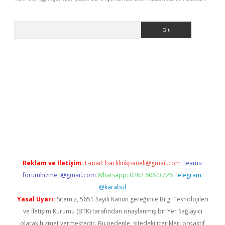
Arama
exbett.net/
betexper.xyz
Reklam ve İletişim:
E-mail:
backlinkpaneli@gmail.com
Teams:
forumhizmeti@gmail.com
Whatsapp: 0262 606 0 726
Telegram:
@karabul
Yasal Uyarı:
Sitemiz, 5651 Sayılı Kanun gereğince Bilgi Teknolojileri
ve İletişim Kurumu (BTK) tarafından onaylanmış bir Yer Sağlayıcı
olarak hizmet vermektedir. Bu nedenle, sitedeki içerikleri proaktif