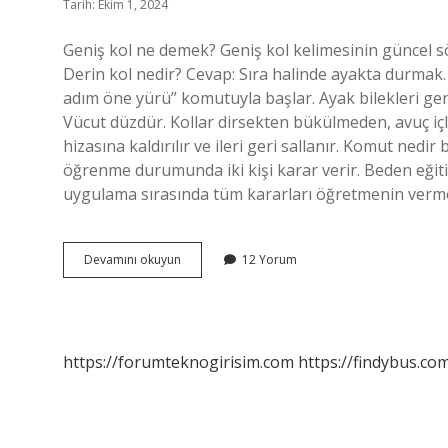
Tarih: Ekim 1, 2024
Geniş kol ne demek? Geniş kol kelimesinin güncel s
Derin kol nedir? Cevap: Sıra halinde ayakta durmak.
adım öne yürü” komutuyla başlar. Ayak bilekleri ge
Vücut düzdür. Kollar dirsekten bükülmeden, avuç iç
hizasına kaldırılır ve ileri geri sallanır. Komut n
öğrenme durumunda iki kişi karar verir. Beden eğiti
uygulama sırasında tüm kararları öğretmenin verm
Geniş
Devamını okuyun
12 Yorum
Kolda
Sıralanma
Nedir
https://forumteknogirisim.com
https://findybus.com