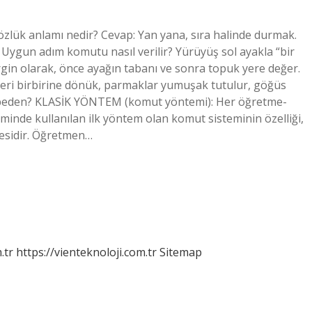
özlük anlamı nedir? Cevap: Yan yana, sıra halinde durmak.
 Uygun adım komutu nasıl verilir? Yürüyüş sol ayakla “bir
rgin olarak, önce ayağın tabanı ve sonra topuk yere değer.
leri birbirine dönük, parmaklar yumuşak tutulur, göğüs
edir beden? KLASİK YÖNTEM (komut yöntemi): Her öğretme-
minde kullanılan ilk yöntem olan komut sisteminin özelliği,
esidir. Öğretmen…
.tr
https://vienteknoloji.com.tr
Sitemap