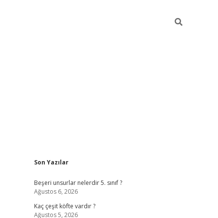
Sidebar
Son Yazılar
https://elexbett.ne
Beşeri unsurlar nelerdir 5. sınıf ?
Ağustos 6, 2026
Kaç çeşit köfte vardır ?
Ağustos 5, 2026