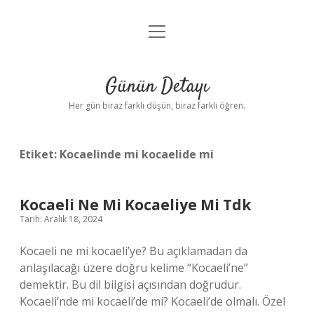
menüyü
Anasayfa
aç
Gizlilik Politikası
Günün Detayı
Yasal Uyarı
Her gün biraz farklı düşün, biraz farklı öğren.
Hakkımızda
Etiket:
Kocaelinde mi kocaelide mi
Kocaeli Ne Mi Kocaeliye Mi Tdk
Tarih: Aralık 18, 2024
Kocaeli ne mi kocaeli’ye? Bu açıklamadan da
anlaşılacağı üzere doğru kelime “Kocaeli’ne”
demektir. Bu dil bilgisi açısından doğrudur.
Kocaeli’nde mi kocaeli’de mi? Kocaeli’de olmalı. Özel