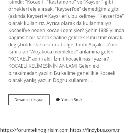
isimdir: “Kocaeli”, “Kastamonu” ve “Kayseri” gibi
örnekleri ele alırsak, “Kayseri’de” demediğimiz gibi
(aslında Kayseri = Kays+eri), bu kelimeyi “Kayseri’de”
olarak kullanırız. Ayrıca olarak da kullanmalıyız.
Kocaeli’ye neden kocaeli demişler? Şehir 1888 yılında
bağımsız bir sancak haline gelerek ismi İzmit olarak
değiştirildi. Daha sonra bölge, fatihi Akçakoca’nın
ismi olan “Akçakoca memleketi” anlamına gelen
“KOCAELİ” adını aldı. İzmit kocaeli nasıl yazılır?
KOCAELİ KELİMESİNİN ANLAMI Gelen eki
bırakılmadan yazılır. Bu kelime genellikle Kocaeli
olarak yanlış yazılır. Doğru kullanımı…
Kocaeli
Devamını okuyun
Yorum Bırak
Ne
Mi
Kocaeliye
Mi
Tdk
https://forumteknogirisim.com
https://findybus.com.tr