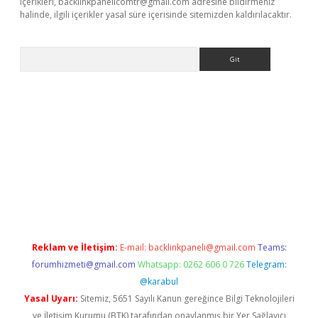
içerikleri,
backlinkpanelicomtr@gmail.com
adresine bildirmeniz
halinde, ilgili içerikler yasal süre içerisinde sitemizden kaldırılacaktır.
Arama
exbett.net/
betexper.xyz
Reklam ve İletişim:
E-mail:
backlinkpaneli@gmail.com
Teams:
forumhizmeti@gmail.com
Whatsapp: 0262 606 0 726
Telegram:
@karabul
Yasal Uyarı:
Sitemiz, 5651 Sayılı Kanun gereğince Bilgi Teknolojileri
ve İletişim Kurumu (BTK) tarafından onaylanmış bir Yer Sağlayıcı