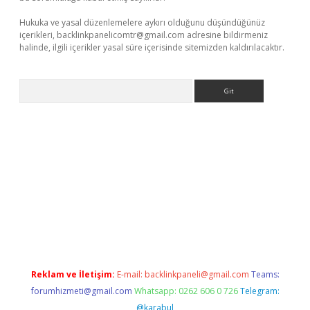
Hukuka ve yasal düzenlemelere aykırı olduğunu düşündüğünüz
içerikleri,
backlinkpanelicomtr@gmail.com
adresine bildirmeniz
halinde, ilgili içerikler yasal süre içerisinde sitemizden kaldırılacaktır.
Arama
/elexbett.net/
betexper.xyz
Reklam ve İletişim:
E-mail:
backlinkpaneli@gmail.com
Teams:
forumhizmeti@gmail.com
Whatsapp: 0262 606 0 726
Telegram:
@karabul