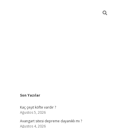
Sidebar
Son Yazılar
https://elexbett.ne
Kaç çeşit köfte vardır ?
Ağustos 5, 2026
Avangart sitesi depreme dayanıklı mı ?
Ağustos 4, 2026