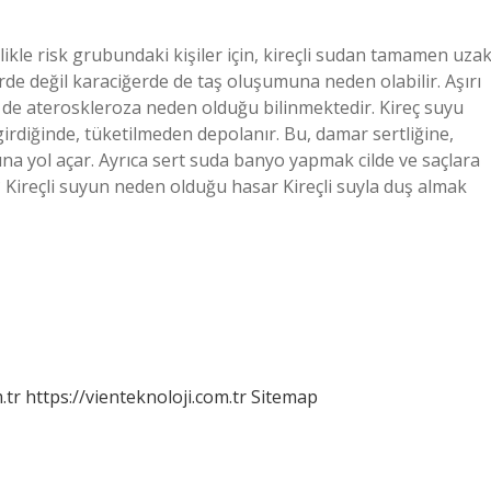
llikle risk grubundaki kişiler için, kireçli sudan tamamen uza
erde değil karaciğerde de taş oluşumuna neden olabilir. Aşırı
e ateroskleroza neden olduğu bilinmektedir. Kireç suyu
diğinde, tüketilmeden depolanır. Bu, damar sertliğine,
na yol açar. Ayrıca sert suda banyo yapmak cilde ve saçlara
ı? Kireçli suyun neden olduğu hasar Kireçli suyla duş almak
.tr
https://vienteknoloji.com.tr
Sitemap