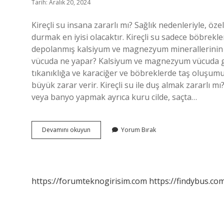
Tarih: Aralık 20, 2024
Kireçli su insana zararlı mı? Sağlık nedenleriyle, öze
durmak en iyisi olacaktır. Kireçli su sadece böbrekl
depolanmış kalsiyum ve magnezyum minerallerinin d
vücuda ne yapar? Kalsiyum ve magnezyum vücuda gir
tıkanıklığa ve karaciğer ve böbreklerde taş oluşumu
büyük zarar verir. Kireçli su ile duş almak zararlı m
veya banyo yapmak ayrıca kuru cilde, saçta…
Kireçli
Devamını okuyun
Yorum Bırak
Su
Hastalık
Yapar
Mı
https://forumteknogirisim.com
https://findybus.com