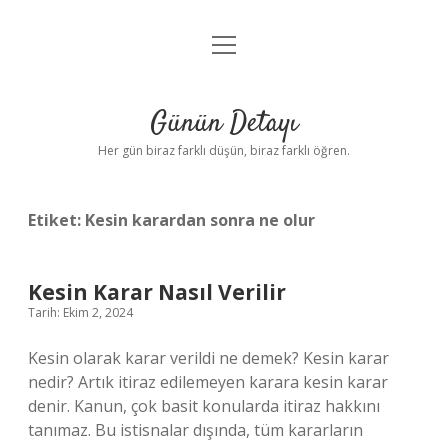
menüyü
Anasayfa
aç
Gizlilik Politikası
Günün Detayı
Yasal Uyarı
Her gün biraz farklı düşün, biraz farklı öğren.
Hakkımızda
Etiket:
Kesin karardan sonra ne olur
Kesin Karar Nasıl Verilir
Tarih: Ekim 2, 2024
Kesin olarak karar verildi ne demek? Kesin karar
nedir? Artık itiraz edilemeyen karara kesin karar
denir. Kanun, çok basit konularda itiraz hakkını
tanımaz. Bu istisnalar dışında, tüm kararların