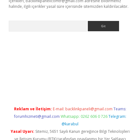
içerikleri,
backlinkpanelicomtr@gmail.com
adresine bildirmeniz
halinde, ilgili içerikler yasal süre içerisinde sitemizden kaldırılacaktır.
Arama
exbett.net/
betexper.xyz
Reklam ve İletişim:
E-mail:
backlinkpaneli@gmail.com
Teams:
forumhizmeti@gmail.com
Whatsapp: 0262 606 0 726
Telegram:
@karabul
Yasal Uyarı:
Sitemiz, 5651 Sayılı Kanun gereğince Bilgi Teknolojileri
ve İletişim Kurumu (BTK) tarafından onaylanmış bir Yer Sağlayıcı