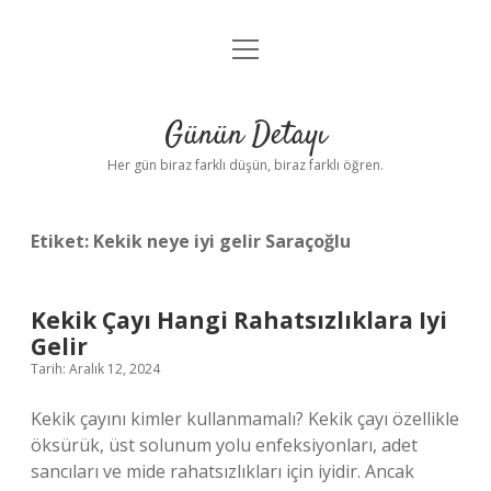
menüyü
Anasayfa
aç
Gizlilik Politikası
Günün Detayı
Yasal Uyarı
Her gün biraz farklı düşün, biraz farklı öğren.
Hakkımızda
Etiket:
Kekik neye iyi gelir Saraçoğlu
Kekik Çayı Hangi Rahatsızlıklara Iyi
Gelir
Tarih: Aralık 12, 2024
Kekik çayını kimler kullanmamalı? Kekik çayı özellikle
öksürük, üst solunum yolu enfeksiyonları, adet
sancıları ve mide rahatsızlıkları için iyidir. Ancak