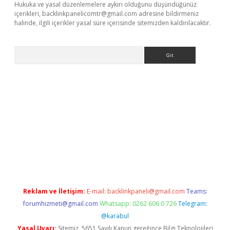
Hukuka ve yasal düzenlemelere aykırı olduğunu düşündüğünüz
içerikleri,
backlinkpanelicomtr@gmail.com
adresine bildirmeniz
halinde, ilgili içerikler yasal süre içerisinde sitemizden kaldırılacaktır.
Arama
exbett.net/
betexper.xyz
Reklam ve İletişim:
E-mail:
backlinkpaneli@gmail.com
Teams:
forumhizmeti@gmail.com
Whatsapp: 0262 606 0 726
Telegram:
@karabul
Yasal Uyarı:
Sitemiz, 5651 Sayılı Kanun gereğince Bilgi Teknolojileri