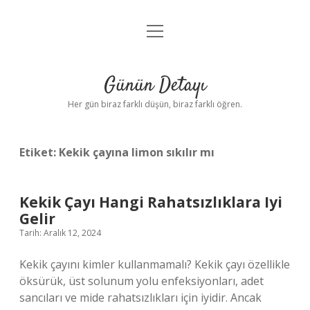
menüyü
Anasayfa
aç
Gizlilik Politikası
Günün Detayı
Yasal Uyarı
Her gün biraz farklı düşün, biraz farklı öğren.
Hakkımızda
Etiket:
Kekik çayına limon sıkılır mı
Kekik Çayı Hangi Rahatsızlıklara Iyi
Gelir
Tarih: Aralık 12, 2024
Kekik çayını kimler kullanmamalı? Kekik çayı özellikle
öksürük, üst solunum yolu enfeksiyonları, adet
sancıları ve mide rahatsızlıkları için iyidir. Ancak