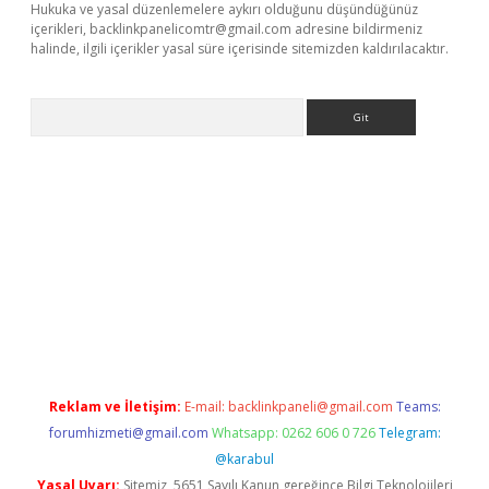
Hukuka ve yasal düzenlemelere aykırı olduğunu düşündüğünüz
içerikleri,
backlinkpanelicomtr@gmail.com
adresine bildirmeniz
halinde, ilgili içerikler yasal süre içerisinde sitemizden kaldırılacaktır.
Arama
exbett.net/
betexper.xyz
Reklam ve İletişim:
E-mail:
backlinkpaneli@gmail.com
Teams:
forumhizmeti@gmail.com
Whatsapp: 0262 606 0 726
Telegram:
@karabul
Yasal Uyarı:
Sitemiz, 5651 Sayılı Kanun gereğince Bilgi Teknolojileri