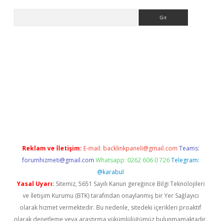
Arama
lexbett.net/
betexper.xyz
Reklam ve İletişim:
E-mail:
backlinkpaneli@gmail.com
Teams:
forumhizmeti@gmail.com
Whatsapp: 0262 606 0 726
Telegram:
@karabul
Yasal Uyarı:
Sitemiz, 5651 Sayılı Kanun gereğince Bilgi Teknolojileri
ve İletişim Kurumu (BTK) tarafından onaylanmış bir Yer Sağlayıcı
olarak hizmet vermektedir. Bu nedenle, sitedeki içerikleri proaktif
olarak denetleme veya araştırma yükümlülüğümüz bulunmamaktadır.