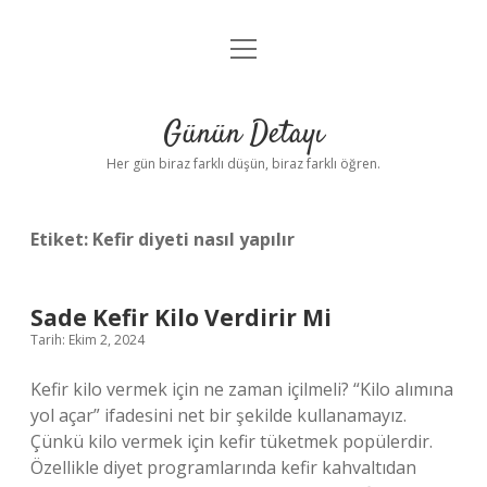
menüyü
Anasayfa
aç
Gizlilik Politikası
Günün Detayı
Yasal Uyarı
Her gün biraz farklı düşün, biraz farklı öğren.
Hakkımızda
Etiket:
Kefir diyeti nasıl yapılır
Sade Kefir Kilo Verdirir Mi
Tarih: Ekim 2, 2024
Kefir kilo vermek için ne zaman içilmeli? “Kilo alımına
yol açar” ifadesini net bir şekilde kullanamayız.
Çünkü kilo vermek için kefir tüketmek popülerdir.
Özellikle diyet programlarında kefir kahvaltıdan