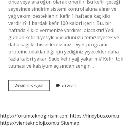
önce veya ara öğün olarak önerilir. Bu kefir içeceği
sayesinde sindirim sistemi kontrol altına alınır ve
yağ yakımı desteklenir. Kefir 1 haftada kaç kilo
verdirir? 1 bardak kefir 100 kalori içerir. Bu, bir
haftada 4 kilo vermenize yardımcı olacaktır! Yedi
günlük kefir diyetiyle vücudunuzu temizleyecek ve
daha sağlıklı hissedeceksiniz. Diyet programı
proteine ​​odaklandığı için yediğiniz yiyecekler daha
fazla kalori yakar. Sade kefir yağ yakar mı? Kefir, tok
tutması ve kalsiyum açısından zengin…
Sade
Devamını okuyun
8 Yorum
Kefir
Kilo
Verdirir
Mi
https://forumteknogirisim.com
https://findybus.com.tr
https://vienteknoloji.com.tr
Sitemap