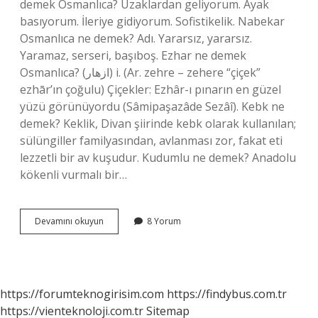
demek Osmanlıca? Uzaklardan geliyorum. Ayak
basıyorum. İleriye gidiyorum. Sofistikelik. Nabekar
Osmanlıca ne demek? Adı. Yararsız, yararsız.
Yaramaz, serseri, başıboş. Ezhar ne demek
Osmanlıca? (ﺍﺯﻫﺎﺭ) i. (Ar. zehre – zehere “çiçek”
ezhār’ın çoğulu) Çiçekler: Ezhâr-ı pınarın en güzel
yüzü görünüyordu (Sâmipaşazâde Sezâî). Kebk ne
demek? Keklik, Divan şiirinde kebk olarak kullanılan;
sülüngiller familyasından, avlanması zor, fakat eti
lezzetli bir av kuşudur. Kudumlu ne demek? Anadolu
kökenli vurmalı bir…
Kuhsar
Devamını okuyun
8 Yorum
Ne
Demek
Osmanlıca
https://forumteknogirisim.com
https://findybus.com.tr
https://vienteknoloji.com.tr
Sitemap