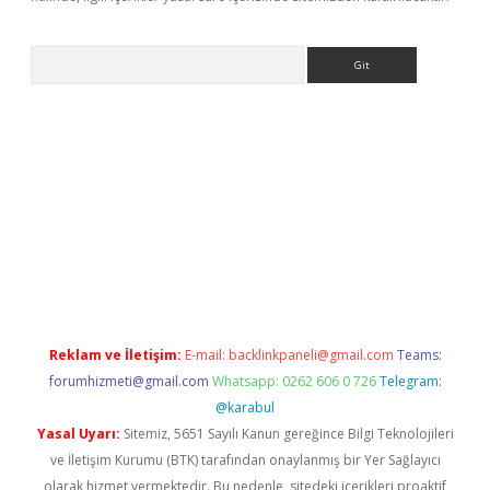
Arama
lexbett.net/
betexper.xyz
Reklam ve İletişim:
E-mail:
backlinkpaneli@gmail.com
Teams:
forumhizmeti@gmail.com
Whatsapp: 0262 606 0 726
Telegram:
@karabul
Yasal Uyarı:
Sitemiz, 5651 Sayılı Kanun gereğince Bilgi Teknolojileri
ve İletişim Kurumu (BTK) tarafından onaylanmış bir Yer Sağlayıcı
olarak hizmet vermektedir. Bu nedenle, sitedeki içerikleri proaktif