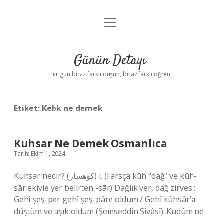
menüyü
Anasayfa
aç
Gizlilik Politikası
Günün Detayı
Yasal Uyarı
Her gün biraz farklı düşün, biraz farklı öğren.
Hakkımızda
Etiket:
Kebk ne demek
Kuhsar Ne Demek Osmanlıca
Tarih: Ekim 1, 2024
Kuhsar nedir? (ﻛﻮﻫﺴﺎﺭ) i. (Farsça kūh “dağ” ve kūh-
sār ekiyle yer belirten -sār) Dağlık yer, dağ zirvesi:
Gehî şeş-per gehî şeş-pâre oldum / Gehî kûhsâr’a
düştüm ve aşık oldum (Şemseddin Sivâsî). Kudûm ne