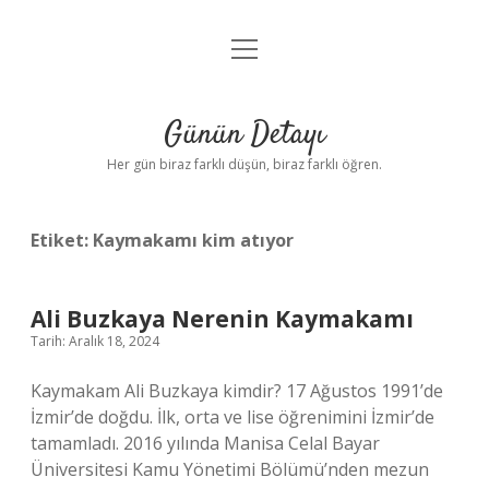
menüyü
Anasayfa
aç
Gizlilik Politikası
Günün Detayı
Yasal Uyarı
Her gün biraz farklı düşün, biraz farklı öğren.
Hakkımızda
Etiket:
Kaymakamı kim atıyor
Ali Buzkaya Nerenin Kaymakamı
Tarih: Aralık 18, 2024
Kaymakam Ali Buzkaya kimdir? 17 Ağustos 1991’de
İzmir’de doğdu. İlk, orta ve lise öğrenimini İzmir’de
tamamladı. 2016 yılında Manisa Celal Bayar
Üniversitesi Kamu Yönetimi Bölümü’nden mezun