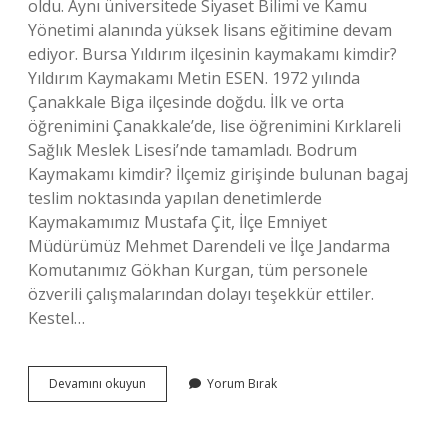
oldu. Aynı üniversitede Siyaset Bilimi ve Kamu
Yönetimi alanında yüksek lisans eğitimine devam
ediyor. Bursa Yıldırım ilçesinin kaymakamı kimdir?
Yıldırım Kaymakamı Metin ESEN. 1972 yılında
Çanakkale Biga ilçesinde doğdu. İlk ve orta
öğrenimini Çanakkale’de, lise öğrenimini Kırklareli
Sağlık Meslek Lisesi’nde tamamladı. Bodrum
Kaymakamı kimdir? İlçemiz girişinde bulunan bagaj
teslim noktasında yapılan denetimlerde
Kaymakamımız Mustafa Çit, İlçe Emniyet
Müdürümüz Mehmet Darendeli ve İlçe Jandarma
Komutanımız Gökhan Kurgan, tüm personele
özverili çalışmalarından dolayı teşekkür ettiler.
Kestel…
Ali
Devamını okuyun
Yorum Bırak
Buzkaya
Nerenin
Kaymakamı