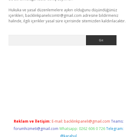
Hukuka ve yasal düzenlemelere aykırı olduğunu düşündüğünüz
içerikleri,
backlinkpanelicomtr@gmail.com
adresine bildirmeniz
halinde, ilgili içerikler yasal süre içerisinde sitemizden kaldırılacaktır.
Arama
exbett.net/
betexper.xyz
Reklam ve İletişim:
E-mail:
backlinkpaneli@gmail.com
Teams:
forumhizmeti@gmail.com
Whatsapp: 0262 606 0 726
Telegram:
@karabul