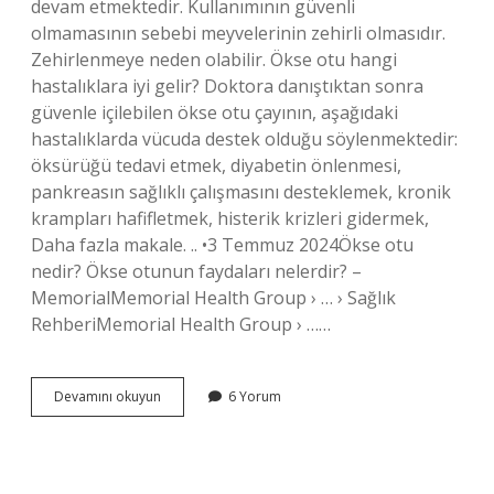
devam etmektedir. Kullanımının güvenli
olmamasının sebebi meyvelerinin zehirli olmasıdır.
Zehirlenmeye neden olabilir. Ökse otu hangi
hastalıklara iyi gelir? Doktora danıştıktan sonra
güvenle içilebilen ökse otu çayının, aşağıdaki
hastalıklarda vücuda destek olduğu söylenmektedir:
öksürüğü tedavi etmek, diyabetin önlenmesi,
pankreasın sağlıklı çalışmasını desteklemek, kronik
krampları hafifletmek, histerik krizleri gidermek,
Daha fazla makale. .. •3 Temmuz 2024Ökse otu
nedir? Ökse otunun faydaları nelerdir? –
MemorialMemorial Health Group › … › Sağlık
RehberiMemorial Health Group › ……
Ökse
Devamını okuyun
6 Yorum
Otunu
Kimler
Kullanamaz