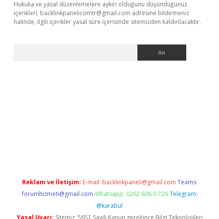
Hukuka ve yasal düzenlemelere aykırı olduğunu düşündüğünüz
içerikleri,
backlinkpanelicomtr@gmail.com
adresine bildirmeniz
halinde, ilgili içerikler yasal süre içerisinde sitemizden kaldırılacaktır.
Arama
exbett.net/
betexper.xyz
Reklam ve İletişim:
E-mail:
backlinkpaneli@gmail.com
Teams:
forumhizmeti@gmail.com
Whatsapp: 0262 606 0 726
Telegram:
@karabul
Yasal Uyarı:
Sitemiz, 5651 Sayılı Kanun gereğince Bilgi Teknolojileri