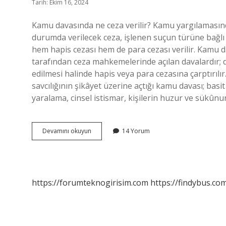
Tarih: Ekim 16, 2024
Kamu davasında ne ceza verilir? Kamu yargılamasında 
durumda verilecek ceza, işlenen suçun türüne bağlı ol
hem hapis cezası hem de para cezası verilir. Kamu 
tarafından ceza mahkemelerinde açılan davalardır; dol
edilmesi halinde hapis veya para cezasına çarptırı
savcılığının şikâyet üzerine açtığı kamu davası; basi
yaralama, cinsel istismar, kişilerin huzur ve sükû
Dava
Devamını okuyun
14 Yorum
Kamuya
Düşerse
Ne
Olur
https://forumteknogirisim.com
https://findybus.com