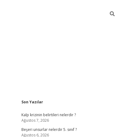
Sidebar
Son Yazılar
https://elexbett.ne
Kalp krizinin belirtileri nelerdir ?
Ağustos 7, 2026
Beşeri unsurlar nelerdir 5. sınıf ?
Ağustos 6, 2026