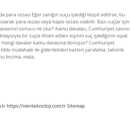
para cezası Eğer sanığın suçu işlediği tespit edilirse, bu
arak para cezası veya hapis cezası olabilir. Bazı suçlar için
davasının sonucu ne olur? Kamu davaları, Cumhuriyet savcısı
ayısıyla bir suçla itham edilen kişinin suç işlediğinin ispat
lır. Hangi davalar kamu davasına dönüşür? Cumhuriyet
t tıbbi müdahale ile giderilebilen kasten yaralama, taksirle
nunu bozma, mala…
.tr
https://vienteknoloji.com.tr
Sitemap