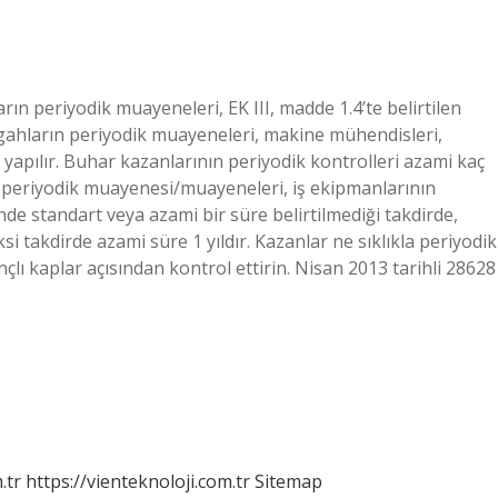
ın periyodik muayeneleri, EK III, madde 1.4’te belirtilen
zgahların periyodik muayeneleri, makine mühendisleri,
yapılır. Buhar kazanlarının periyodik kontrolleri azami kaç
nın periyodik muayenesi/muayeneleri, iş ekipmanlarının
nde standart veya azami bir süre belirtilmediği takdirde,
Aksi takdirde azami süre 1 yıldır. Kazanlar ne sıklıkla periyodik
nçlı kaplar açısından kontrol ettirin. Nisan 2013 tarihli 28628
.tr
https://vienteknoloji.com.tr
Sitemap