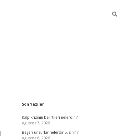
Sidebar
Son Yazılar
https://elexbett.ne
Kalp krizinin belirtileri nelerdir ?
Ağustos 7, 2026
m
Beşeri unsurlar nelerdir 5. sınıf ?
Ağustos 6, 2026