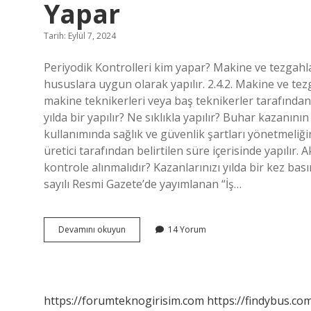
Yapar
Tarih: Eylül 7, 2024
Periyodik Kontrolleri kim yapar? Makine ve tezgahlar
hususlara uygun olarak yapılır. 2.4.2. Makine ve te
makine teknikerleri veya baş teknikerler tarafından 
yılda bir yapılır? Ne sıklıkla yapılır? Buhar kazanı
kullanımında sağlık ve güvenlik şartları yönetmeliği
üretici tarafından belirtilen süre içerisinde yapılır. 
kontrole alınmalıdır? Kazanlarınızı yılda bir kez bası
sayılı Resmi Gazete’de yayımlanan “İş…
Buhar
Devamını okuyun
14 Yorum
Kazanına
Ait
Periyodik
Kontrolleri
Kim
https://forumteknogirisim.com
https://findybus.com
Yapar