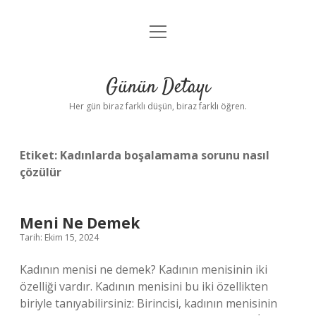
menüyü
Anasayfa
aç
Gizlilik Politikası
Günün Detayı
Yasal Uyarı
Her gün biraz farklı düşün, biraz farklı öğren.
Hakkımızda
Etiket:
Kadınlarda boşalamama sorunu nasıl
çözülür
Meni Ne Demek
Tarih: Ekim 15, 2024
Kadının menisi ne demek? Kadının menisinin iki
özelliği vardır. Kadının menisini bu iki özellikten
biriyle tanıyabilirsiniz: Birincisi, kadının menisinin