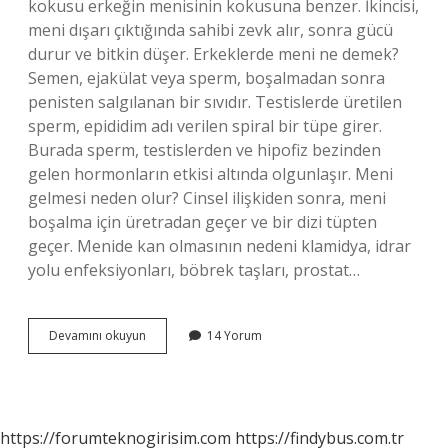
kokusu erkeğin menisinin kokusuna benzer. İkincisi,
meni dışarı çıktığında sahibi zevk alır, sonra gücü
durur ve bitkin düşer. Erkeklerde meni ne demek?
Semen, ejakülat veya sperm, boşalmadan sonra
penisten salgılanan bir sıvıdır. Testislerde üretilen
sperm, epididim adı verilen spiral bir tüpe girer.
Burada sperm, testislerden ve hipofiz bezinden
gelen hormonların etkisi altında olgunlaşır. Meni
gelmesi neden olur? Cinsel ilişkiden sonra, meni
boşalma için üretradan geçer ve bir dizi tüpten
geçer. Menide kan olmasının nedeni klamidya, idrar
yolu enfeksiyonları, böbrek taşları, prostat…
Meni
Devamını okuyun
14 Yorum
Ne
Demek
https://forumteknogirisim.com
https://findybus.com.tr