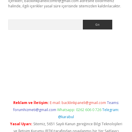
içerikleri,
backlinkpanelicomtr@gmail.com
adresine bildirmeniz
halinde, ilgili içerikler yasal süre içerisinde sitemizden kaldırılacaktır.
Arama
exbett.net/
betexper.xyz
Reklam ve İletişim:
E-mail:
backlinkpaneli@gmail.com
Teams:
forumhizmeti@gmail.com
Whatsapp: 0262 606 0 726
Telegram:
@karabul
Yasal Uyarı:
Sitemiz, 5651 Sayılı Kanun gereğince Bilgi Teknolojileri
ve İletişim Kurumu (BTK) tarafından onaylanmış bir Yer Sağlayıcı