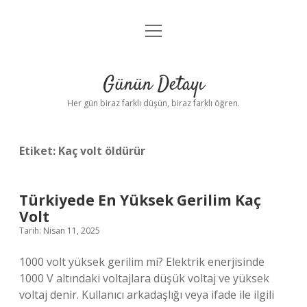
menüyü
Anasayfa
aç
Gizlilik Politikası
Günün Detayı
Yasal Uyarı
Her gün biraz farklı düşün, biraz farklı öğren.
Hakkımızda
Etiket:
Kaç volt öldürür
Türkiyede En Yüksek Gerilim Kaç
Volt
Tarih: Nisan 11, 2025
1000 volt yüksek gerilim mi? Elektrik enerjisinde
1000 V altındaki voltajlara düşük voltaj ve yüksek
voltaj denir. Kullanıcı arkadaşlığı veya ifade ile ilgili