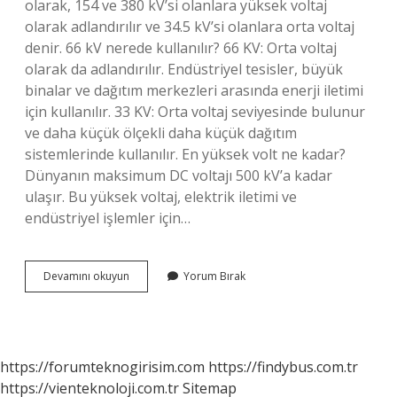
olarak, 154 ve 380 kV’si olanlara yüksek voltaj
olarak adlandırılır ve 34.5 kV’si olanlara orta voltaj
denir. 66 kV nerede kullanılır? 66 KV: Orta voltaj
olarak da adlandırılır. Endüstriyel tesisler, büyük
binalar ve dağıtım merkezleri arasında enerji iletimi
için kullanılır. 33 KV: Orta voltaj seviyesinde bulunur
ve daha küçük ölçekli daha küçük dağıtım
sistemlerinde kullanılır. En yüksek volt ne kadar?
Dünyanın maksimum DC voltajı 500 kV’a kadar
ulaşır. Bu yüksek voltaj, elektrik iletimi ve
endüstriyel işlemler için…
Türkiyede
Devamını okuyun
Yorum Bırak
En
Yüksek
Gerilim
Kaç
Volt
https://forumteknogirisim.com
https://findybus.com.tr
https://vienteknoloji.com.tr
Sitemap