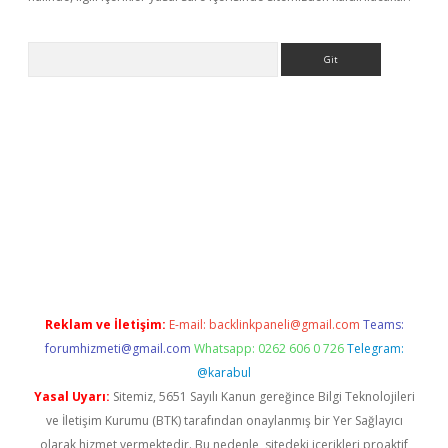
Arama
exbett.net/
betexper.xyz
Reklam ve İletişim:
E-mail:
backlinkpaneli@gmail.com
Teams:
forumhizmeti@gmail.com
Whatsapp: 0262 606 0 726
Telegram:
@karabul
Yasal Uyarı:
Sitemiz, 5651 Sayılı Kanun gereğince Bilgi Teknolojileri
ve İletişim Kurumu (BTK) tarafından onaylanmış bir Yer Sağlayıcı
olarak hizmet vermektedir. Bu nedenle, sitedeki içerikleri proaktif