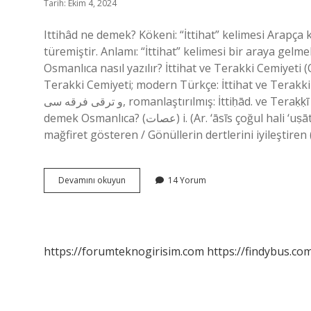
Tarih: Ekim 4, 2024
Ittihâd ne demek? Kökeni: “İttihat” kelimesi Arapça kökenli bir kelime ol
türemiştir. Anlamı: “İttihat” kelimesi bir araya gelme
Osmanlıca nasıl yazılır? İttihat ve Terakki Cemiyeti (Osmanlıca: اتحاد و ترقى جمعيتی, romanlaş
Terakki Cemiyeti; modern Türkçe: İttihat ve Terakki De
و ترقى فرقه‌‌ سی, romanlaştırılmış: İttiḥād. ve Teraḳḳī Fırḳası; Türkçe: Birlik ve Terakki Fırkası), Osmanlı … Usat ne
demek Osmanlıca? (ﻋﺼﺎﺕ) i. (Ar. ‘āsīs çoğul hali ‘uṣāt) Asiler, isyancılar, isyankârlar: Efendilere merhamet ve
mağfiret gösteren / Gönüllerin dertlerini iyileştir
Osmanlıca
Devamını okuyun
14 Yorum
Ittihâd
Ne
Demek
https://forumteknogirisim.com
https://findybus.com