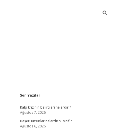
Sidebar
Son Yazılar
https://elexbett.ne
Kalp krizinin belirtileri nelerdir ?
Ağustos 7, 2026
Beşeri unsurlar nelerdir 5. sınıf ?
Ağustos 6, 2026