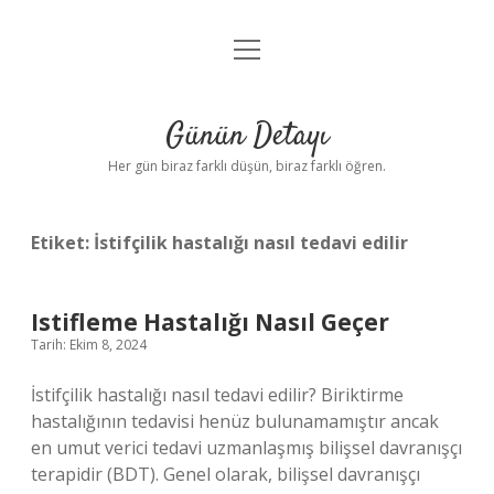
menüyü
Anasayfa
aç
Gizlilik Politikası
Günün Detayı
Yasal Uyarı
Her gün biraz farklı düşün, biraz farklı öğren.
Hakkımızda
Etiket:
İstifçilik hastalığı nasıl tedavi edilir
Istifleme Hastalığı Nasıl Geçer
Tarih: Ekim 8, 2024
İstifçilik hastalığı nasıl tedavi edilir? Biriktirme
hastalığının tedavisi henüz bulunamamıştır ancak
en umut verici tedavi uzmanlaşmış bilişsel davranışçı
terapidir (BDT). Genel olarak, bilişsel davranışçı