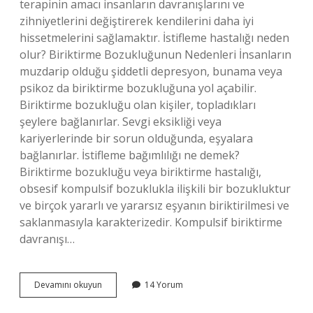
terapinin amacı insanların davranışlarını ve
zihniyetlerini değiştirerek kendilerini daha iyi
hissetmelerini sağlamaktır. İstifleme hastalığı neden
olur? Biriktirme Bozukluğunun Nedenleri İnsanların
muzdarip olduğu şiddetli depresyon, bunama veya
psikoz da biriktirme bozukluğuna yol açabilir.
Biriktirme bozukluğu olan kişiler, topladıkları
şeylere bağlanırlar. Sevgi eksikliği veya
kariyerlerinde bir sorun olduğunda, eşyalara
bağlanırlar. İstifleme bağımlılığı ne demek?
Biriktirme bozukluğu veya biriktirme hastalığı,
obsesif kompulsif bozuklukla ilişkili bir bozukluktur
ve birçok yararlı ve yararsız eşyanın biriktirilmesi ve
saklanmasıyla karakterizedir. Kompulsif biriktirme
davranışı…
Istifleme
Devamını okuyun
14 Yorum
Hastalığı
Nasıl