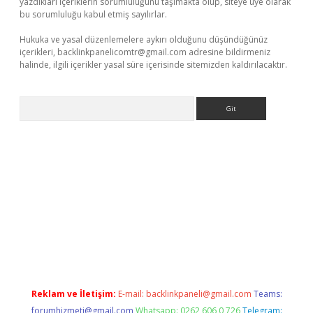
yazdıkları içeriklerin sorumluluğunu taşımakta olup, siteye üye olarak
bu sorumluluğu kabul etmiş sayılırlar.
Hukuka ve yasal düzenlemelere aykırı olduğunu düşündüğünüz
içerikleri,
backlinkpanelicomtr@gmail.com
adresine bildirmeniz
halinde, ilgili içerikler yasal süre içerisinde sitemizden kaldırılacaktır.
Arama
exbett.net/
betexper.xyz
Reklam ve İletişim:
E-mail:
backlinkpaneli@gmail.com
Teams:
forumhizmeti@gmail.com
Whatsapp: 0262 606 0 726
Telegram: