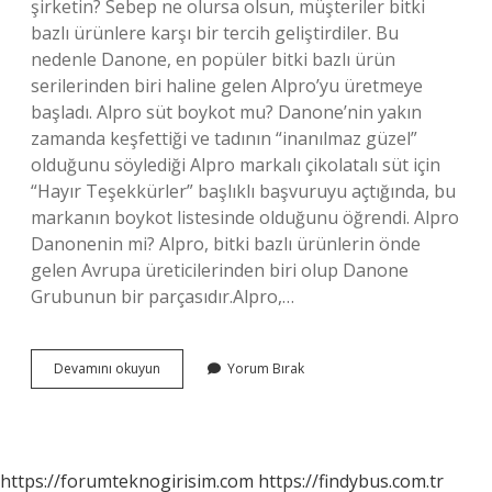
şirketin? Sebep ne olursa olsun, müşteriler bitki
bazlı ürünlere karşı bir tercih geliştirdiler. Bu
nedenle Danone, en popüler bitki bazlı ürün
serilerinden biri haline gelen Alpro’yu üretmeye
başladı. Alpro süt boykot mu? Danone’nin yakın
zamanda keşfettiği ve tadının “inanılmaz güzel”
olduğunu söylediği Alpro markalı çikolatalı süt için
“Hayır Teşekkürler” başlıklı başvuruyu açtığında, bu
markanın boykot listesinde olduğunu öğrendi. Alpro
Danonenin mi? Alpro, bitki bazlı ürünlerin önde
gelen Avrupa üreticilerinden biri olup Danone
Grubunun bir parçasıdır.Alpro,…
Alpro
Devamını okuyun
Yorum Bırak
Hangi
Ülkenin
Markası
https://forumteknogirisim.com
https://findybus.com.tr