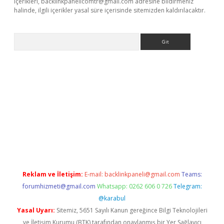
içerikleri,
backlinkpanelicomtr@gmail.com
adresine bildirmeniz
halinde, ilgili içerikler yasal süre içerisinde sitemizden kaldırılacaktır.
Arama
exbett.net/
betexper.xyz
Reklam ve İletişim:
E-mail:
backlinkpaneli@gmail.com
Teams:
forumhizmeti@gmail.com
Whatsapp: 0262 606 0 726
Telegram:
@karabul
Yasal Uyarı:
Sitemiz, 5651 Sayılı Kanun gereğince Bilgi Teknolojileri
ve İletişim Kurumu (BTK) tarafından onaylanmış bir Yer Sağlayıcı