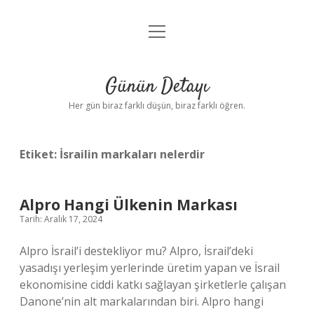
menüyü
Anasayfa
aç
Gizlilik Politikası
Günün Detayı
Yasal Uyarı
Her gün biraz farklı düşün, biraz farklı öğren.
Hakkımızda
Etiket:
İsrailin markaları nelerdir
Alpro Hangi Ülkenin Markası
Tarih: Aralık 17, 2024
Alpro İsrail’i destekliyor mu? Alpro, İsrail’deki
yasadışı yerleşim yerlerinde üretim yapan ve İsrail
ekonomisine ciddi katkı sağlayan şirketlerle çalışan
Danone’nin alt markalarından biri. Alpro hangi