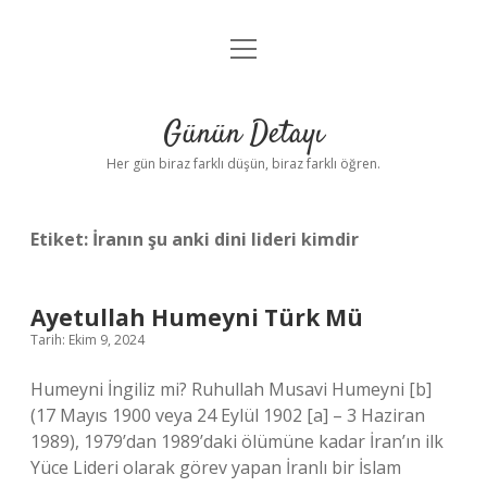
menüyü
Anasayfa
aç
Gizlilik Politikası
Günün Detayı
Yasal Uyarı
Her gün biraz farklı düşün, biraz farklı öğren.
Hakkımızda
Etiket:
İranın şu anki dini lideri kimdir
Ayetullah Humeyni Türk Mü
Tarih: Ekim 9, 2024
Humeyni İngiliz mi? Ruhullah Musavi Humeyni [b]
(17 Mayıs 1900 veya 24 Eylül 1902 [a] – 3 Haziran
1989), 1979’dan 1989’daki ölümüne kadar İran’ın ilk
Yüce Lideri olarak görev yapan İranlı bir İslam