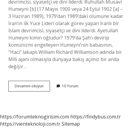
devrimcisi, siyasetçi ve dini liderdi. Ruhullah Musavi
Humeyni [b] (17 Mayıs 1900 veya 24 Eylül 1902 [a] –
3 Haziran 1989), 1979’dan 1989’daki ölümüne kadar
İran’ın ilk Yüce Lideri olarak görev yapan İranlı bir
İslam devrimcisi, siyasetçi ve dini liderdi. Ayetullah
Humeyni kimin oğludur? 1979’da Şah’ı devirip
komünizmi engelleyen Humeyni’nin babasının,
“Hacı” lakaplı William Richard Williamson adında bir
MI6 ajanı olmasıyla dünyaya bakış açımız bir anda
değişir.…
Ayetullah
Devamını okuyun
10 Yorum
Humeyni
Türk
Mü
https://forumteknogirisim.com
https://findybus.com.tr
https://vienteknoloji.com.tr
Sitemap