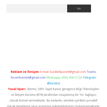
Arama
lexbett.net/
betexper.xyz
Reklam ve İletişim:
E-mail:
backlinkpaneli@gmail.com
Teams:
forumhizmeti@gmail.com
Whatsapp: 0262 606 0 726
Telegram:
@karabul
Yasal Uyarı:
Sitemiz, 5651 Sayılı Kanun gereğince Bilgi Teknolojileri
ve İletişim Kurumu (BTK) tarafından onaylanmış bir Yer Sağlayıcı
olarak hizmet vermektedir. Bu nedenle, sitedeki içerikleri proaktif
olarak denetleme veya araştırma yükümlülüğümüz bulunmamaktadır.