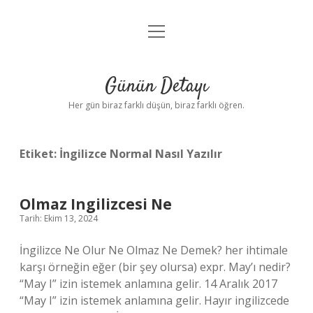
menüyü
Anasayfa
aç
Gizlilik Politikası
Günün Detayı
Yasal Uyarı
Her gün biraz farklı düşün, biraz farklı öğren.
Hakkımızda
Etiket:
İngilizce Normal Nasıl Yazılır
Olmaz Ingilizcesi Ne
Tarih: Ekim 13, 2024
İngilizce Ne Olur Ne Olmaz Ne Demek? her ihtimale
karşı örneğin eğer (bir şey olursa) expr. May’ı nedir?
“May I” izin istemek anlamına gelir. 14 Aralık 2017
“May I” izin istemek anlamına gelir. Hayır ingilizcede