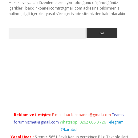
Hukuka ve yasal düzenlemelere aykırı olduğunu düşündüğünüz
içerikleri,
backlinkpanelicomtr@gmail.com
adresine bildirmeniz
halinde, ilgili içerikler yasal süre içerisinde sitemizden kaldırılacaktır.
Arama
exbett.net/
betexper.xyz
Reklam ve İletişim:
E-mail:
backlinkpaneli@gmail.com
Teams:
forumhizmeti@gmail.com
Whatsapp: 0262 606 0 726
Telegram:
@karabul
Yasal Uyarı:
Sitemiz, 5651 Sayılı Kanun gereğince Bilgi Teknolojileri