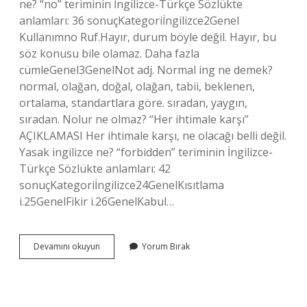
ne? “no” teriminin İngilizce-Türkçe Sözlükte
anlamları: 36 sonuçKategoriİngilizce2Genel
Kullanımno Ruf.Hayır, durum böyle değil. Hayır, bu
söz konusu bile olamaz. Daha fazla
cümleGenel3GenelNot adj. Normal ing ne demek?
normal, olağan, doğal, olağan, tabii, beklenen,
ortalama, standartlara göre. sıradan, yaygın,
sıradan. Nolur ne olmaz? “Her ihtimale karşı”
AÇIKLAMASI Her ihtimale karşı, ne olacağı belli değil.
Yasak ingilizce ne? “forbidden” teriminin İngilizce-
Türkçe Sözlükte anlamları: 42
sonuçKategoriİngilizce24GenelKısıtlama
i.25GenelFikir i.26GenelKabul…
Olmaz
Devamını okuyun
Yorum Bırak
Ingilizcesi
Ne