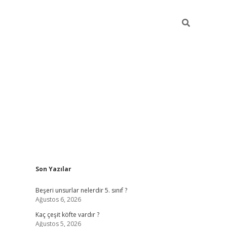
Sidebar
Son Yazılar
https://elexbett.ne
Beşeri unsurlar nelerdir 5. sınıf ?
Ağustos 6, 2026
Kaç çeşit köfte vardır ?
Ağustos 5, 2026