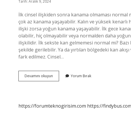
Tarih: Aralık 9, 2024
İlk cinsel ilişkiden sonra kanama olmaması normal 
çok az kanama yaşayabilir. Kalın ve yüksek kenarlı hi
ilişki zorsa yoğun kanama yaşayabilir. İlk gece ka
olabilir, hiç olmayabilir veya normalden daha yoğun 
ilişkilidir. İlk sekste kan gelmemesi normal mi? Bazı
şekilde gerilebilir. Ya da yırtılan bölgedeki kan akış
fark edilmez. Cinsel…
Ilk
Devamını okuyun
Yorum Bırak
Gece
Kanamam
Olmadı
Neden
https://forumteknogirisim.com
https://findybus.com