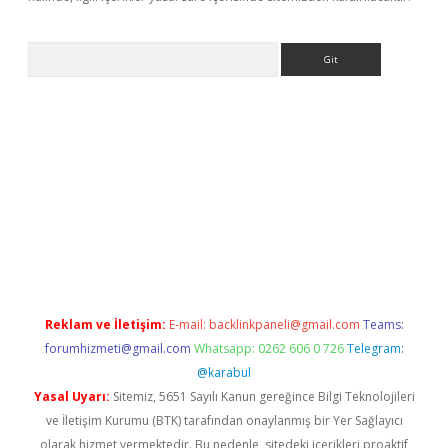
Arama
exbett.net/
betexper.xyz
Reklam ve İletişim:
E-mail:
backlinkpaneli@gmail.com
Teams:
forumhizmeti@gmail.com
Whatsapp: 0262 606 0 726
Telegram:
@karabul
Yasal Uyarı:
Sitemiz, 5651 Sayılı Kanun gereğince Bilgi Teknolojileri
ve İletişim Kurumu (BTK) tarafından onaylanmış bir Yer Sağlayıcı
olarak hizmet vermektedir. Bu nedenle, sitedeki içerikleri proaktif