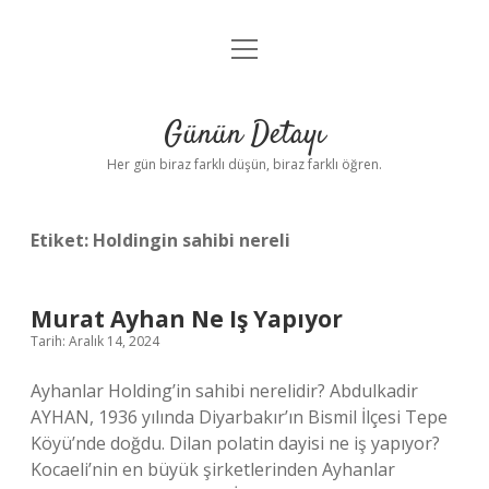
menüyü
Anasayfa
aç
Gizlilik Politikası
Günün Detayı
Yasal Uyarı
Her gün biraz farklı düşün, biraz farklı öğren.
Hakkımızda
Etiket:
Holdingin sahibi nereli
Murat Ayhan Ne Iş Yapıyor
Tarih: Aralık 14, 2024
Ayhanlar Holding’in sahibi nerelidir? Abdulkadir
AYHAN, 1936 yılında Diyarbakır’ın Bismil İlçesi Tepe
Köyü’nde doğdu. Dilan polatin dayisi ne iş yapıyor?
Kocaeli’nin en büyük şirketlerinden Ayhanlar