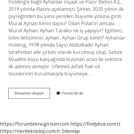
Holding’e bağlı Ayhanlar İnşaat ve Hazır Beton A.Ş.,
2019 yılında iflasını açıklamıştı. Şirket, 2020 yılının ilk
çeyreğinden bu yana yeniden büyüme yoluna girdi.
Murat Ayhan kimin dayısı? Dilan Polat’ın amcası
Murat Ayhan. Ayhan Tarakcı ne iş yapıyor? Eğitimci,
bilim iletişimcisi. ayhan.. Ayhan Grup kimin? Ayhanlar
Holding, 1978 yılında Sayın Abdülkadir Ayhan
tarafından aile şirketi olarak kurulmuş olup, Gebze
Muallim köyü kavşağında bulunan arazi ile sektöre
ilk adımını atmıştır. Üflemeli asfalt fuel oil
tesislerinin kurulmasıyla büyümeye…
Murat
Devamını okuyun
Yorum Bırak
Ayhan
Ne
Iş
Yapıyor
https://forumteknogirisim.com
https://findybus.com.tr
https://vienteknoloji.com.tr
Sitemap