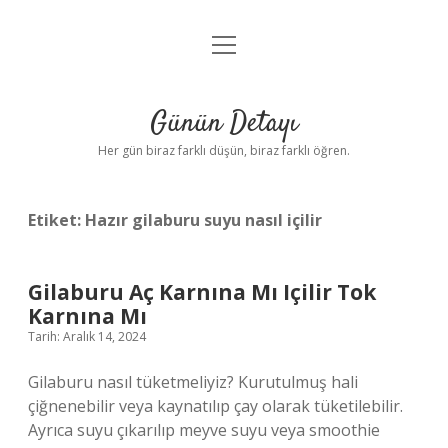
menüyü
Anasayfa
aç
Gizlilik Politikası
Günün Detayı
Yasal Uyarı
Her gün biraz farklı düşün, biraz farklı öğren.
Hakkımızda
Etiket:
Hazır gilaburu suyu nasıl içilir
Gilaburu Aç Karnına Mı Içilir Tok
Karnına Mı
Tarih: Aralık 14, 2024
Gilaburu nasıl tüketmeliyiz? Kurutulmuş hali
çiğnenebilir veya kaynatılıp çay olarak tüketilebilir.
Ayrıca suyu çıkarılıp meyve suyu veya smoothie