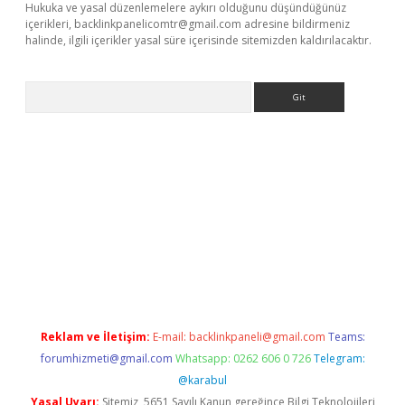
Hukuka ve yasal düzenlemelere aykırı olduğunu düşündüğünüz
içerikleri,
backlinkpanelicomtr@gmail.com
adresine bildirmeniz
halinde, ilgili içerikler yasal süre içerisinde sitemizden kaldırılacaktır.
Arama
exbett.net/
betexper.xyz
Reklam ve İletişim:
E-mail:
backlinkpaneli@gmail.com
Teams:
forumhizmeti@gmail.com
Whatsapp: 0262 606 0 726
Telegram:
@karabul
Yasal Uyarı:
Sitemiz, 5651 Sayılı Kanun gereğince Bilgi Teknolojileri