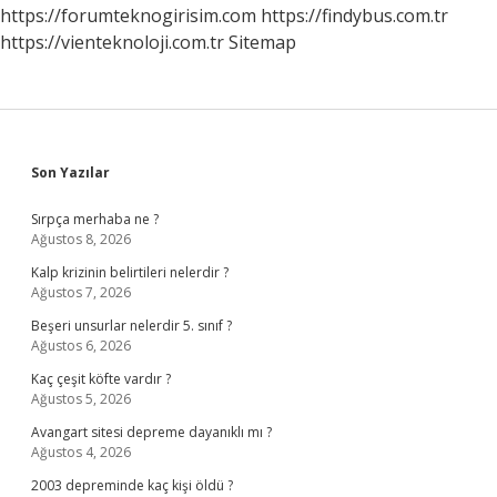
Tok
https://forumteknogirisim.com
https://findybus.com.tr
Karnına
https://vienteknoloji.com.tr
Sitemap
Mı
Sidebar
Son Yazılar
Sırpça merhaba ne ?
Ağustos 8, 2026
Kalp krizinin belirtileri nelerdir ?
Ağustos 7, 2026
Beşeri unsurlar nelerdir 5. sınıf ?
Ağustos 6, 2026
Kaç çeşit köfte vardır ?
Ağustos 5, 2026
Avangart sitesi depreme dayanıklı mı ?
Ağustos 4, 2026
2003 depreminde kaç kişi öldü ?