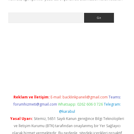
Arama
exbett.net/
betexper.xyz
Reklam ve İletişim:
E-mail:
backlinkpaneli@gmail.com
Teams:
forumhizmeti@gmail.com
Whatsapp: 0262 606 0 726
Telegram:
@karabul
Yasal Uyarı:
Sitemiz, 5651 Sayılı Kanun gereğince Bilgi Teknolojileri
ve İletişim Kurumu (BTK) tarafından onaylanmış bir Yer Sağlayıcı
olarak hizmet vermektedir. Bu nedenle, sitedeki içerikleri proaktif