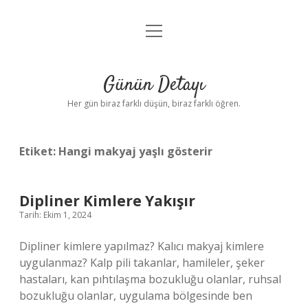
menüyü
Anasayfa
aç
Gizlilik Politikası
Günün Detayı
Yasal Uyarı
Her gün biraz farklı düşün, biraz farklı öğren.
Hakkımızda
Etiket:
Hangi makyaj yaşlı gösterir
Dipliner Kimlere Yakışır
Tarih: Ekim 1, 2024
Dipliner kimlere yapılmaz? Kalıcı makyaj kimlere
uygulanmaz? Kalp pili takanlar, hamileler, şeker
hastaları, kan pıhtılaşma bozukluğu olanlar, ruhsal
bozukluğu olanlar, uygulama bölgesinde ben