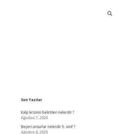
Sidebar
Son Yazılar
https://elexbett.ne
Kalp krizinin belirtileri nelerdir ?
Ağustos 7, 2026
Beşeri unsurlar nelerdir 5. sınıf ?
Ağustos 6, 2026