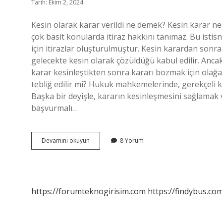
Tarih: Ekim 2, 2024
Kesin olarak karar verildi ne demek? Kesin karar ned
çok basit konularda itiraz hakkını tanımaz. Bu istis
için itirazlar oluşturulmuştur. Kesin karardan sonra
gelecekte kesin olarak çözüldüğü kabul edilir. Ancak
karar kesinleştikten sonra kararı bozmak için olağa
tebliğ edilir mi? Hukuk mahkemelerinde, gerekçeli ka
Başka bir deyişle, kararın kesinleşmesini sağlamak
başvurmalı…
Kesin
Devamını okuyun
8 Yorum
Karar
Nasıl
Verilir
https://forumteknogirisim.com
https://findybus.com