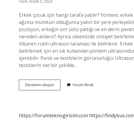
Tarih: Aralık 2, 2024
Erkek çocuk için hangi tarafa yatılır? Yöntem, erke
ağzına mümkün olduğunca yakın bir yere yerleşebildi
pozisyon, erkeğin sırt üstü yattığı ve en derin pe
nereden anlarız? Ayrıca ülkemizde cinsiyet belirleme 
itibaren rutin ultrason taraması ile belirlenir. Erk
belirlemek için en sık kullanılan yöntem ultrasondur
içerebilir: Penis ve testislerin görünürlüğü: Ultras
testislerin net bir şekilde…
Erkek
Devamını okuyun
Yorum Bırak
Bebek
Hangi
Tarafta
Olur
https://forumteknogirisim.com
https://findybus.com