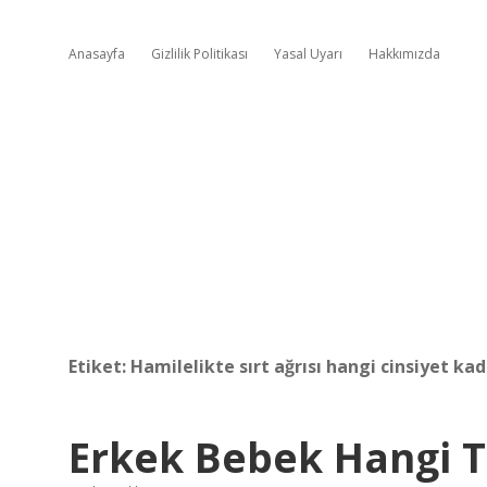
Anasayfa
Gizlilik Politikası
Yasal Uyarı
Hakkımızda
Etiket:
Hamilelikte sırt ağrısı hangi cinsiyet ka
Erkek Bebek Hangi T