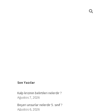
Sidebar
Son Yazılar
https://elexbett.ne
Kalp krizinin belirtileri nelerdir ?
Ağustos 7, 2026
Beşeri unsurlar nelerdir 5. sınıf ?
Ağustos 6, 2026