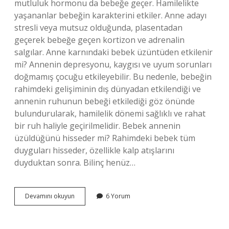
mutluluk hormonu da bebeğe geçer. Hamilelikte
yaşananlar bebeğin karakterini etkiler. Anne adayı
stresli veya mutsuz olduğunda, plasentadan
geçerek bebeğe geçen kortizon ve adrenalin
salgılar. Anne karnındaki bebek üzüntüden etkilenir
mi? Annenin depresyonu, kaygısı ve uyum sorunları
doğmamış çocuğu etkileyebilir. Bu nedenle, bebeğin
rahimdeki gelişiminin dış dünyadan etkilendiği ve
annenin ruhunun bebeği etkilediği göz önünde
bulundurularak, hamilelik dönemi sağlıklı ve rahat
bir ruh haliyle geçirilmelidir. Bebek annenin
üzüldüğünü hisseder mi? Rahimdeki bebek tüm
duyguları hisseder, özellikle kalp atışlarını
duyduktan sonra. Bilinç henüz…
Anne
Devamını okuyun
6 Yorum
Sinirlenince
Bebek
Nasıl