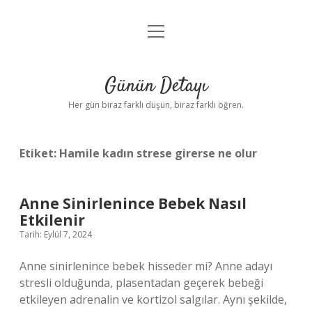
menüyü
Anasayfa
aç
Gizlilik Politikası
Günün Detayı
Yasal Uyarı
Her gün biraz farklı düşün, biraz farklı öğren.
Hakkımızda
Etiket:
Hamile kadın strese girerse ne olur
Anne Sinirlenince Bebek Nasıl
Etkilenir
Tarih: Eylül 7, 2024
Anne sinirlenince bebek hisseder mi? Anne adayı
stresli olduğunda, plasentadan geçerek bebeği
etkileyen adrenalin ve kortizol salgılar. Aynı şekilde,