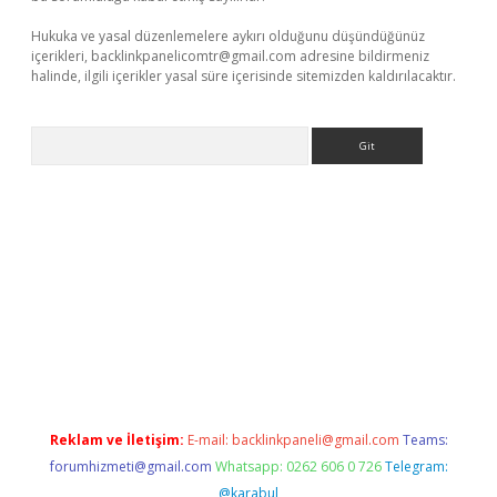
Hukuka ve yasal düzenlemelere aykırı olduğunu düşündüğünüz
içerikleri,
backlinkpanelicomtr@gmail.com
adresine bildirmeniz
halinde, ilgili içerikler yasal süre içerisinde sitemizden kaldırılacaktır.
Arama
exbett.net/
betexper.xyz
Reklam ve İletişim:
E-mail:
backlinkpaneli@gmail.com
Teams:
forumhizmeti@gmail.com
Whatsapp: 0262 606 0 726
Telegram:
@karabul