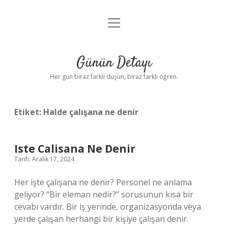
menüyü
Anasayfa
aç
Gizlilik Politikası
Günün Detayı
Yasal Uyarı
Her gün biraz farklı düşün, biraz farklı öğren.
Hakkımızda
Etiket:
Halde çalışana ne denir
Iste Calisana Ne Denir
Tarih: Aralık 17, 2024
Her işte çalışana ne denir? Personel ne anlama
geliyor? “Bir eleman nedir?” sorusunun kısa bir
cevabı vardır. Bir iş yerinde, organizasyonda veya
yerde çalışan herhangi bir kişiye çalışan denir.