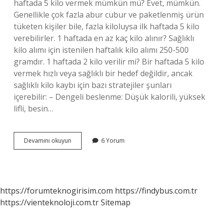
haftada 5 kilo vermek mümkün mü? Evet, mümkün.
Genellikle çok fazla abur cubur ve paketlenmiş ürün
tüketen kişiler bile, fazla kiloluysa ilk haftada 5 kilo
verebilirler. 1 haftada en az kaç kilo alınır? Sağlıklı
kilo alımı için istenilen haftalık kilo alımı 250-500
gramdır. 1 haftada 2 kilo verilir mi? Bir haftada 5 kilo
vermek hızlı veya sağlıklı bir hedef değildir, ancak
sağlıklı kilo kaybı için bazı stratejiler şunları
içerebilir: – Dengeli beslenme: Düşük kalorili, yüksek
lifli, besin…
1
Devamını okuyun
6 Yorum
Haftada
Kaç
Kilo
Verebilirim
https://forumteknogirisim.com
https://findybus.com.tr
https://vienteknoloji.com.tr
Sitemap