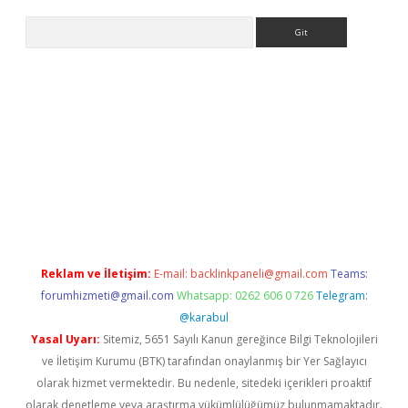
Arama
exbett.net/
betexper.xyz
Reklam ve İletişim:
E-mail:
backlinkpaneli@gmail.com
Teams:
forumhizmeti@gmail.com
Whatsapp: 0262 606 0 726
Telegram:
@karabul
Yasal Uyarı:
Sitemiz, 5651 Sayılı Kanun gereğince Bilgi Teknolojileri
ve İletişim Kurumu (BTK) tarafından onaylanmış bir Yer Sağlayıcı
olarak hizmet vermektedir. Bu nedenle, sitedeki içerikleri proaktif
olarak denetleme veya araştırma yükümlülüğümüz bulunmamaktadır.