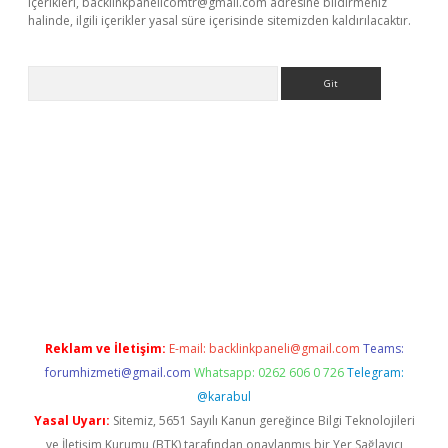
içerikleri,
backlinkpanelicomtr@gmail.com
adresine bildirmeniz
halinde, ilgili içerikler yasal süre içerisinde sitemizden kaldırılacaktır.
Arama
exbett.net/
betexper.xyz
Reklam ve İletişim:
E-mail:
backlinkpaneli@gmail.com
Teams:
forumhizmeti@gmail.com
Whatsapp: 0262 606 0 726
Telegram:
@karabul
Yasal Uyarı:
Sitemiz, 5651 Sayılı Kanun gereğince Bilgi Teknolojileri
ve İletişim Kurumu (BTK) tarafından onaylanmış bir Yer Sağlayıcı