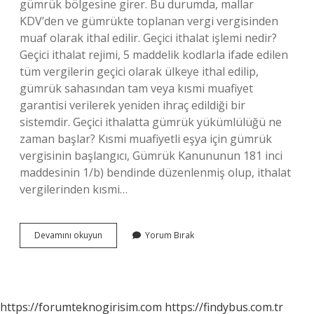
gümrük bölgesine girer. Bu durumda, mallar
KDV’den ve gümrükte toplanan vergi vergisinden
muaf olarak ithal edilir. Geçici ithalat işlemi nedir?
Geçici ithalat rejimi, 5 maddelik kodlarla ifade edilen
tüm vergilerin geçici olarak ülkeye ithal edilip,
gümrük sahasından tam veya kısmi muafiyet
garantisi verilerek yeniden ihraç edildiği bir
sistemdir. Geçici ithalatta gümrük yükümlülüğü ne
zaman başlar? Kısmi muafiyetli eşya için gümrük
vergisinin başlangıcı, Gümrük Kanununun 181 inci
maddesinin 1/b) bendinde düzenlenmiş olup, ithalat
vergilerinden kısmi…
Geçici
Devamını okuyun
Yorum Bırak
Ithalatta
Vergi
Ödenir
Mi
https://forumteknogirisim.com
https://findybus.com.tr