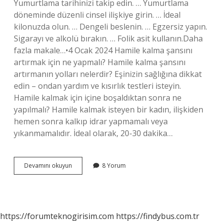
Yumurtlama tarihinizi takip edin. … Yumurtlama
döneminde düzenli cinsel ilişkiye girin. … İdeal
kilonuzda olun. … Dengeli beslenin. … Egzersiz yapın.
Sigarayı ve alkolü bırakın. … Folik asit kullanın.Daha
fazla makale…•4 Ocak 2024 Hamile kalma şansını
artırmak için ne yapmalı? Hamile kalma şansını
artırmanın yolları nelerdir? Eşinizin sağlığına dikkat
edin – ondan yardım ve kısırlık testleri isteyin.
Hamile kalmak için içine boşaldıktan sonra ne
yapılmalı? Hamile kalmak isteyen bir kadın, ilişkiden
hemen sonra kalkıp idrar yapmamalı veya
yıkanmamalıdır. İdeal olarak, 20-30 dakika…
Kesin
Devamını okuyun
8 Yorum
Hamile
Kalmak
Için
Ne
Yapılır
https://forumteknogirisim.com
https://findybus.com.tr