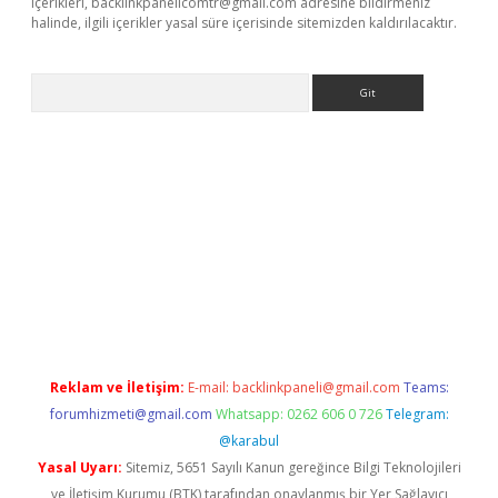
içerikleri,
backlinkpanelicomtr@gmail.com
adresine bildirmeniz
halinde, ilgili içerikler yasal süre içerisinde sitemizden kaldırılacaktır.
Arama
exbett.net/
betexper.xyz
Reklam ve İletişim:
E-mail:
backlinkpaneli@gmail.com
Teams:
forumhizmeti@gmail.com
Whatsapp: 0262 606 0 726
Telegram:
@karabul
Yasal Uyarı:
Sitemiz, 5651 Sayılı Kanun gereğince Bilgi Teknolojileri
ve İletişim Kurumu (BTK) tarafından onaylanmış bir Yer Sağlayıcı