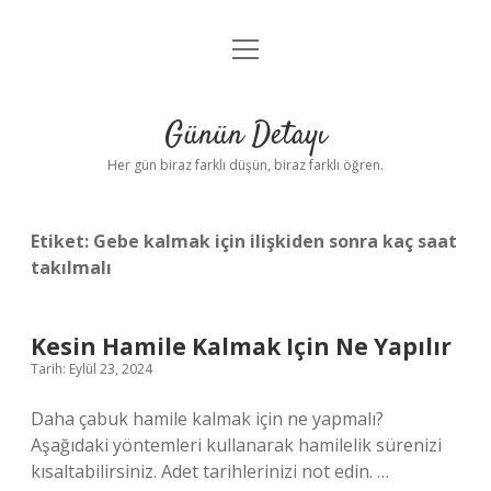
menüyü
Anasayfa
aç
Gizlilik Politikası
Günün Detayı
Yasal Uyarı
Her gün biraz farklı düşün, biraz farklı öğren.
Hakkımızda
Etiket:
Gebe kalmak için ilişkiden sonra kaç saat
takılmalı
Kesin Hamile Kalmak Için Ne Yapılır
Tarih: Eylül 23, 2024
Daha çabuk hamile kalmak için ne yapmalı?
Aşağıdaki yöntemleri kullanarak hamilelik sürenizi
kısaltabilirsiniz. Adet tarihlerinizi not edin. …