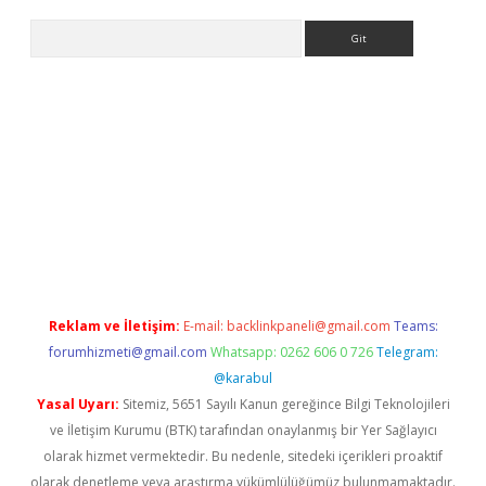
Arama
exbett.net/
betexper.xyz
Reklam ve İletişim:
E-mail:
backlinkpaneli@gmail.com
Teams:
forumhizmeti@gmail.com
Whatsapp: 0262 606 0 726
Telegram:
@karabul
Yasal Uyarı:
Sitemiz, 5651 Sayılı Kanun gereğince Bilgi Teknolojileri
ve İletişim Kurumu (BTK) tarafından onaylanmış bir Yer Sağlayıcı
olarak hizmet vermektedir. Bu nedenle, sitedeki içerikleri proaktif
olarak denetleme veya araştırma yükümlülüğümüz bulunmamaktadır.