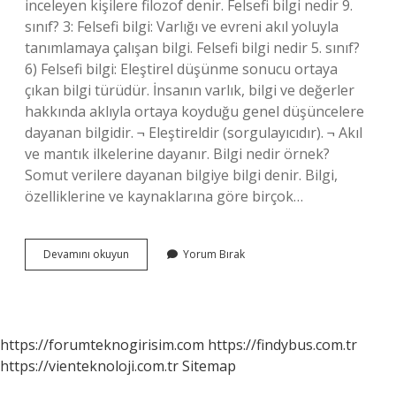
inceleyen kişilere filozof denir. Felsefi bilgi nedir 9.
sınıf? 3: Felsefi bilgi: Varlığı ve evreni akıl yoluyla
tanımlamaya çalışan bilgi. Felsefi bilgi nedir 5. sınıf?
6) Felsefi bilgi: Eleştirel düşünme sonucu ortaya
çıkan bilgi türüdür. İnsanın varlık, bilgi ve değerler
hakkında aklıyla ortaya koyduğu genel düşüncelere
dayanan bilgidir. ¬ Eleştireldir (sorgulayıcıdır). ¬ Akıl
ve mantık ilkelerine dayanır. Bilgi nedir örnek?
Somut verilere dayanan bilgiye bilgi denir. Bilgi,
özelliklerine ve kaynaklarına göre birçok…
Felsefe
Devamını okuyun
Yorum Bırak
Bilgi
Ne
Anlama
Gelir
https://forumteknogirisim.com
https://findybus.com.tr
https://vienteknoloji.com.tr
Sitemap