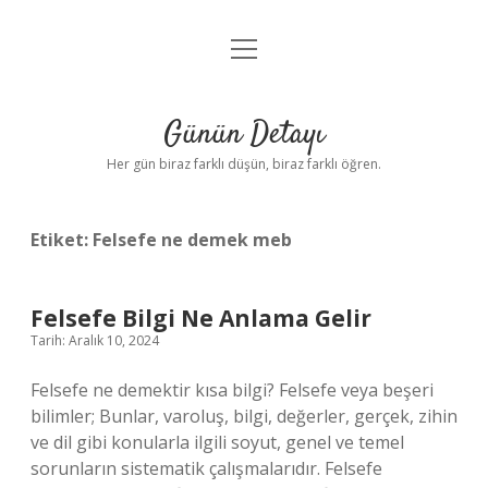
menüyü
Anasayfa
aç
Gizlilik Politikası
Günün Detayı
Yasal Uyarı
Her gün biraz farklı düşün, biraz farklı öğren.
Hakkımızda
Etiket:
Felsefe ne demek meb
Felsefe Bilgi Ne Anlama Gelir
Tarih: Aralık 10, 2024
Felsefe ne demektir kısa bilgi? Felsefe veya beşeri
bilimler; Bunlar, varoluş, bilgi, değerler, gerçek, zihin
ve dil gibi konularla ilgili soyut, genel ve temel
sorunların sistematik çalışmalarıdır. Felsefe