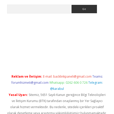
Arama
exbett.net/
betexper.xyz
Reklam ve İletişim:
E-mail:
backlinkpaneli@gmail.com
Teams:
forumhizmeti@gmail.com
Whatsapp: 0262 606 0 726
Telegram:
@karabul
Yasal Uyarı:
Sitemiz, 5651 Sayılı Kanun gereğince Bilgi Teknolojileri
ve İletişim Kurumu (BTK) tarafından onaylanmış bir Yer Sağlayıcı
olarak hizmet vermektedir. Bu nedenle, sitedeki içerikleri proaktif
olarak denetleme veya araştırma yükümlülüğümüz bulunmamaktadır.