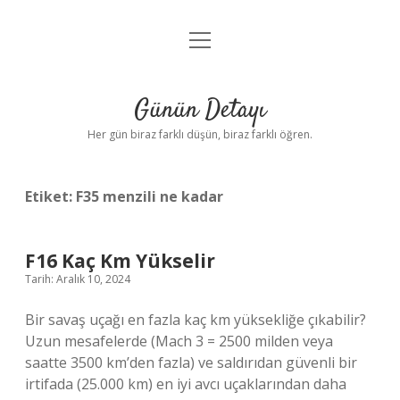
menüyü
Anasayfa
aç
Gizlilik Politikası
Günün Detayı
Yasal Uyarı
Her gün biraz farklı düşün, biraz farklı öğren.
Hakkımızda
Etiket:
F35 menzili ne kadar
F16 Kaç Km Yükselir
Tarih: Aralık 10, 2024
Bir savaş uçağı en fazla kaç km yüksekliğe çıkabilir?
Uzun mesafelerde (Mach 3 = 2500 milden veya
saatte 3500 km’den fazla) ve saldırıdan güvenli bir
irtifada (25.000 km) en iyi avcı uçaklarından daha