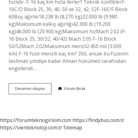
hızlıdır. F-16 kaç km hızla ilerler? Teknik özelliklerF-
16C/D Block 25, 30, 40, 50 ve 32, 42, 52F-16E/F Block
60Boş ağırlık18.238 lb (8.270 kg)22.000 lb (9.980
kg)Maksimum kalkış ağırlığı42.300 lb (19.200
kg)46.000 lb (20.900 kg)Maksimum hızMach 2.02 (F-
16 Block 25, 30/32, 40/42) Mach 2.05 F-16 Block
50/52Mach 2.02Maksimum menzil2.450 mil (3.000
km) F-16 füze menzili kaç km? 350, ancak bu füzenin
teslimatı şimdiye kadar Alman hükümeti tarafından
engellendi.…
F16
Devamını okuyun
Yorum Bırak
Kaç
Km
Yükselir
https://forumteknogirisim.com
https://findybus.com.tr
https://vienteknoloji.com.tr
Sitemap