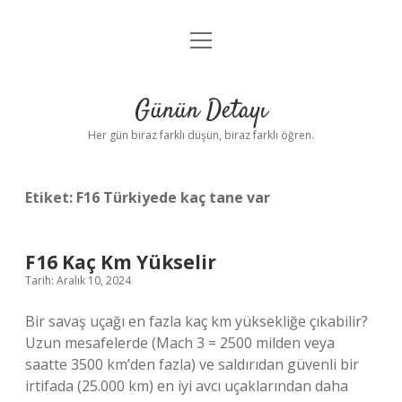
menüyü
Anasayfa
aç
Gizlilik Politikası
Günün Detayı
Yasal Uyarı
Her gün biraz farklı düşün, biraz farklı öğren.
Hakkımızda
Etiket:
F16 Türkiyede kaç tane var
F16 Kaç Km Yükselir
Tarih: Aralık 10, 2024
Bir savaş uçağı en fazla kaç km yüksekliğe çıkabilir?
Uzun mesafelerde (Mach 3 = 2500 milden veya
saatte 3500 km’den fazla) ve saldırıdan güvenli bir
irtifada (25.000 km) en iyi avcı uçaklarından daha