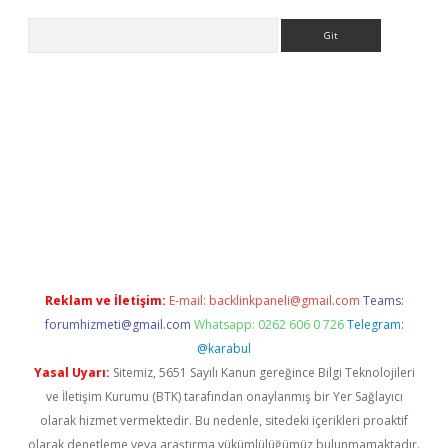
Arama
exbett.net/
betexper.xyz
Reklam ve İletişim:
E-mail:
backlinkpaneli@gmail.com
Teams:
forumhizmeti@gmail.com
Whatsapp: 0262 606 0 726
Telegram:
@karabul
Yasal Uyarı:
Sitemiz, 5651 Sayılı Kanun gereğince Bilgi Teknolojileri
ve İletişim Kurumu (BTK) tarafından onaylanmış bir Yer Sağlayıcı
olarak hizmet vermektedir. Bu nedenle, sitedeki içerikleri proaktif
olarak denetleme veya araştırma yükümlülüğümüz bulunmamaktadır.