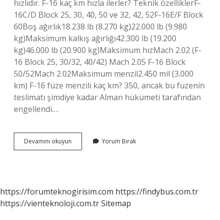
hızlıdır. F-16 kaç km hızla ilerler? Teknik özelliklerF-
16C/D Block 25, 30, 40, 50 ve 32, 42, 52F-16E/F Block
60Boş ağırlık18.238 lb (8.270 kg)22.000 lb (9.980
kg)Maksimum kalkış ağırlığı42.300 lb (19.200
kg)46.000 lb (20.900 kg)Maksimum hızMach 2.02 (F-
16 Block 25, 30/32, 40/42) Mach 2.05 F-16 Block
50/52Mach 2.02Maksimum menzil2.450 mil (3.000
km) F-16 füze menzili kaç km? 350, ancak bu füzenin
teslimatı şimdiye kadar Alman hükümeti tarafından
engellendi.…
F16
Devamını okuyun
Yorum Bırak
Kaç
Km
Yükselir
https://forumteknogirisim.com
https://findybus.com.tr
https://vienteknoloji.com.tr
Sitemap