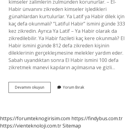
kimseler zalimlerin zulmünden korunurlar. – El-
Habir ünvanını zikreden kimseler işledikleri
günahlardan kurtulurlar. Ya Latif ya Habir dilek için
kaç defa okunmalı? “Latiful Habir” ismini günde 333
kez zikredin. Ayrıca Ya Latif – Ya Habir olarak da
zikredilebilir. Ya Habir fazileti kaç kere okunmalı? El
Habir ismini günde 812 defa zikreden kişinin
dileklerinin gerçekleşmesine melekler yardım eder.
Sabah uyandıktan sonra El Habir ismini 100 defa
zikretmek manevi kapıların açılmasına ve gizli…
Ya
Devamını okuyun
Yorum Bırak
Habîr
Duası
Ne
Için
Okunur
https://forumteknogirisim.com
https://findybus.com.tr
https://vienteknoloji.com.tr
Sitemap