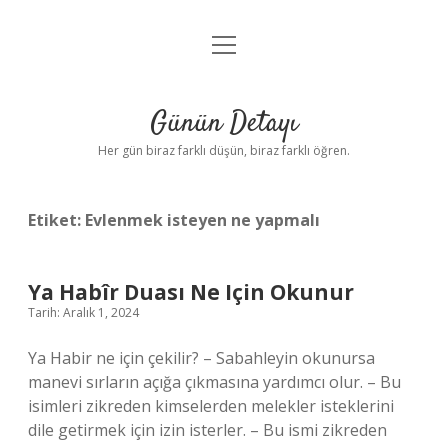
menüyü
Anasayfa
aç
Gizlilik Politikası
Günün Detayı
Yasal Uyarı
Her gün biraz farklı düşün, biraz farklı öğren.
Hakkımızda
Etiket:
Evlenmek isteyen ne yapmalı
Ya Habîr Duası Ne Için Okunur
Tarih: Aralık 1, 2024
Ya Habir ne için çekilir? – Sabahleyin okunursa
manevi sırların açığa çıkmasına yardımcı olur. – Bu
isimleri zikreden kimselerden melekler isteklerini
dile getirmek için izin isterler. – Bu ismi zikreden