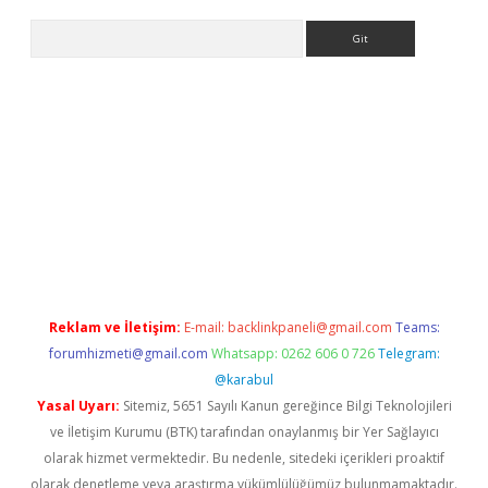
Arama
lexbett.net/
betexper.xyz
Reklam ve İletişim:
E-mail:
backlinkpaneli@gmail.com
Teams:
forumhizmeti@gmail.com
Whatsapp: 0262 606 0 726
Telegram:
@karabul
Yasal Uyarı:
Sitemiz, 5651 Sayılı Kanun gereğince Bilgi Teknolojileri
ve İletişim Kurumu (BTK) tarafından onaylanmış bir Yer Sağlayıcı
olarak hizmet vermektedir. Bu nedenle, sitedeki içerikleri proaktif
olarak denetleme veya araştırma yükümlülüğümüz bulunmamaktadır.