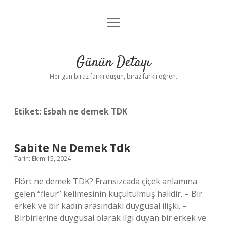
menüyü
Anasayfa
aç
Gizlilik Politikası
Günün Detayı
Yasal Uyarı
Her gün biraz farklı düşün, biraz farklı öğren.
Hakkımızda
Etiket:
Esbah ne demek TDK
Sabite Ne Demek Tdk
Tarih: Ekim 15, 2024
Flört ne demek TDK? Fransızcada çiçek anlamına
gelen “fleur” kelimesinin küçültülmüş halidir. – Bir
erkek ve bir kadın arasındaki duygusal ilişki. –
Birbirlerine duygusal olarak ilgi duyan bir erkek ve