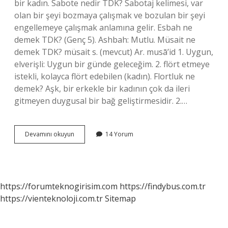
bir kadın. Sabote nedir TDK? Sabotaj kelimesi, var
olan bir şeyi bozmaya çalışmak ve bozulan bir şeyi
engellemeye çalışmak anlamına gelir. Esbah ne
demek TDK? (Genç 5). Ashbah: Mutlu. Müsait ne
demek TDK? müsait s. (mevcut) Ar. musā’id 1. Uygun,
elverişli: Uygun bir günde geleceğim. 2. flört etmeye
istekli, kolayca flört edebilen (kadın). Flortluk ne
demek? Aşk, bir erkekle bir kadının çok da ileri
gitmeyen duygusal bir bağ geliştirmesidir. 2.…
Sabite
Devamını okuyun
14 Yorum
Ne
Demek
Tdk
https://forumteknogirisim.com
https://findybus.com.tr
https://vienteknoloji.com.tr
Sitemap