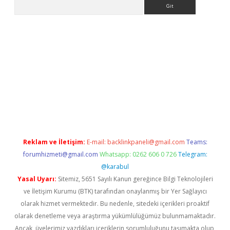
Arama
lexbett.net/
betexper.xyz
Reklam ve İletişim:
E-mail:
backlinkpaneli@gmail.com
Teams:
forumhizmeti@gmail.com
Whatsapp: 0262 606 0 726
Telegram:
@karabul
Yasal Uyarı:
Sitemiz, 5651 Sayılı Kanun gereğince Bilgi Teknolojileri
ve İletişim Kurumu (BTK) tarafından onaylanmış bir Yer Sağlayıcı
olarak hizmet vermektedir. Bu nedenle, sitedeki içerikleri proaktif
olarak denetleme veya araştırma yükümlülüğümüz bulunmamaktadır.
Ancak, üyelerimiz yazdıkları içeriklerin sorumluluğunu taşımakta olup,