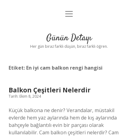
menüyü
Anasayfa
aç
Gizlilik Politikası
Günün Detayı
Yasal Uyarı
Her gün biraz farklı düşün, biraz farklı öğren.
Hakkımızda
Etiket:
En iyi cam balkon rengi hangisi
Balkon Çeşitleri Nelerdir
Tarih: Ekim 8, 2024
Küçük balkona ne denir? Verandalar, müstakil
evlerde hem yaz aylarında hem de kış aylarında
bahçeyle bağlantılı evin bir parçası olarak
kullanılabilir. Cam balkon çeşitleri nelerdir? Cam