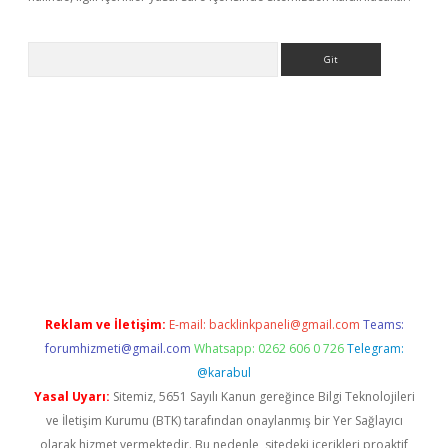
Arama
exbett.net/
betexper.xyz
Reklam ve İletişim:
E-mail:
backlinkpaneli@gmail.com
Teams:
forumhizmeti@gmail.com
Whatsapp: 0262 606 0 726
Telegram:
@karabul
Yasal Uyarı:
Sitemiz, 5651 Sayılı Kanun gereğince Bilgi Teknolojileri
ve İletişim Kurumu (BTK) tarafından onaylanmış bir Yer Sağlayıcı
olarak hizmet vermektedir. Bu nedenle, sitedeki içerikleri proaktif