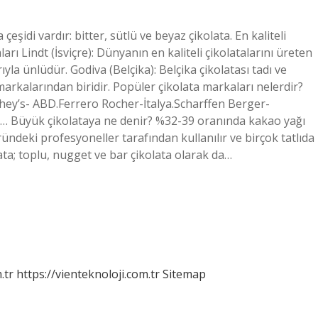
çeşidi vardır: bitter, sütlü ve beyaz çikolata. En kaliteli
arı Lindt (İsviçre): Dünyanın en kaliteli çikolatalarını üreten
ıyla ünlüdür. Godiva (Belçika): Belçika çikolatası tadı ve
arkalarından biridir. Popüler çikolata markaları nelerdir?
shey’s- ABD.Ferrero Rocher-İtalya.Scharffen Berger-
n… Büyük çikolataya ne denir? %32-39 oranında kakao yağı
ündeki profesyoneller tarafından kullanılır ve birçok tatlıda
ata; toplu, nugget ve bar çikolata olarak da…
.tr
https://vienteknoloji.com.tr
Sitemap