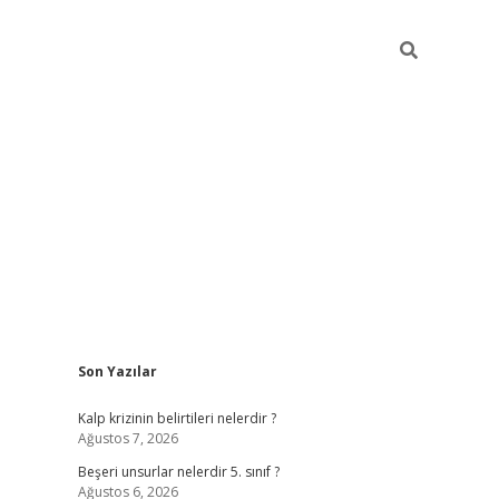
Sidebar
Son Yazılar
https://elexbett.n
Kalp krizinin belirtileri nelerdir ?
Ağustos 7, 2026
Beşeri unsurlar nelerdir 5. sınıf ?
Ağustos 6, 2026