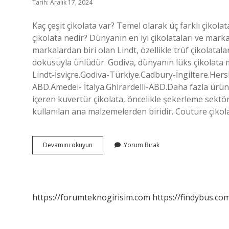
Tarih: Aralık 17, 2024
Kaç çeşit çikolata var? Temel olarak üç farklı çikolata 
çikolata nedir? Dünyanın en iyi çikolataları ve markal
markalardan biri olan Lindt, özellikle trüf çikolatalar
dokusuyla ünlüdür. Godiva, dünyanın lüks çikolata m
Lindt-İsviçre.Godiva-Türkiye.Cadbury-İngiltere.Her
ABD.Amedei- İtalya.Ghirardelli-ABD.Daha fazla ürü
içeren kuvertür çikolata, öncelikle şekerleme sektör
kullanılan ana malzemelerden biridir. Couture çikol
Çikolata
Devamını okuyun
Yorum Bırak
Çeşitleri
Nelerdir
https://forumteknogirisim.com
https://findybus.com