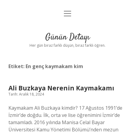
menüyü
Anasayfa
aç
Gizlilik Politikası
Günün Detayı
Yasal Uyarı
Her gün biraz farklı düşün, biraz farklı öğren.
Hakkımızda
Etiket:
En genç kaymakam kim
Ali Buzkaya Nerenin Kaymakamı
Tarih: Aralık 18, 2024
Kaymakam Ali Buzkaya kimdir? 17 Ağustos 1991’de
İzmir’de doğdu. İlk, orta ve lise öğrenimini İzmir’de
tamamladı. 2016 yılında Manisa Celal Bayar
Üniversitesi Kamu Yönetimi Bölümü’nden mezun