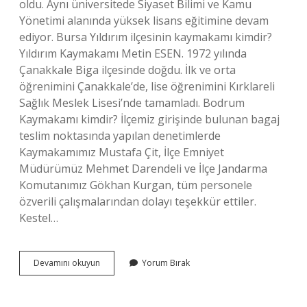
oldu. Aynı üniversitede Siyaset Bilimi ve Kamu
Yönetimi alanında yüksek lisans eğitimine devam
ediyor. Bursa Yıldırım ilçesinin kaymakamı kimdir?
Yıldırım Kaymakamı Metin ESEN. 1972 yılında
Çanakkale Biga ilçesinde doğdu. İlk ve orta
öğrenimini Çanakkale’de, lise öğrenimini Kırklareli
Sağlık Meslek Lisesi’nde tamamladı. Bodrum
Kaymakamı kimdir? İlçemiz girişinde bulunan bagaj
teslim noktasında yapılan denetimlerde
Kaymakamımız Mustafa Çit, İlçe Emniyet
Müdürümüz Mehmet Darendeli ve İlçe Jandarma
Komutanımız Gökhan Kurgan, tüm personele
özverili çalışmalarından dolayı teşekkür ettiler.
Kestel…
Ali
Devamını okuyun
Yorum Bırak
Buzkaya
Nerenin
Kaymakamı