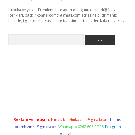
Hukuka ve yasal düzenlemelere aykırı olduğunu düşündüğünüz
içerikleri,
backlinkpanelicomtr@gmail.com
adresine bildirmeniz
halinde, ilgili içerikler yasal süre içerisinde sitemizden kaldırılacaktır.
Arama
et/
betexper.xyz
Reklam ve İletişim:
E-mail:
backlinkpaneli@gmail.com
Teams:
forumhizmeti@gmail.com
Whatsapp: 0262 606 0 726
Telegram:
@karabul