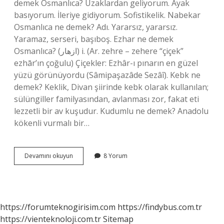
demek Osmanlıca? Uzaklardan geliyorum. Ayak
basıyorum. İleriye gidiyorum. Sofistikelik. Nabekar
Osmanlıca ne demek? Adı. Yararsız, yararsız.
Yaramaz, serseri, başıboş. Ezhar ne demek
Osmanlıca? (ﺍﺯﻫﺎﺭ) i. (Ar. zehre – zehere “çiçek”
ezhār’ın çoğulu) Çiçekler: Ezhâr-ı pınarın en güzel
yüzü görünüyordu (Sâmipaşazâde Sezâî). Kebk ne
demek? Keklik, Divan şiirinde kebk olarak kullanılan;
sülüngiller familyasından, avlanması zor, fakat eti
lezzetli bir av kuşudur. Kudumlu ne demek? Anadolu
kökenli vurmalı bir…
Kuhsar
Devamını okuyun
8 Yorum
Ne
Demek
Osmanlıca
https://forumteknogirisim.com
https://findybus.com.tr
https://vienteknoloji.com.tr
Sitemap