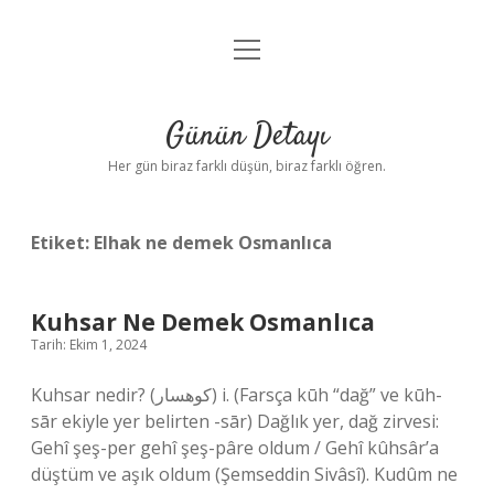
menüyü
Anasayfa
aç
Gizlilik Politikası
Günün Detayı
Yasal Uyarı
Her gün biraz farklı düşün, biraz farklı öğren.
Hakkımızda
Etiket:
Elhak ne demek Osmanlıca
Kuhsar Ne Demek Osmanlıca
Tarih: Ekim 1, 2024
Kuhsar nedir? (ﻛﻮﻫﺴﺎﺭ) i. (Farsça kūh “dağ” ve kūh-
sār ekiyle yer belirten -sār) Dağlık yer, dağ zirvesi:
Gehî şeş-per gehî şeş-pâre oldum / Gehî kûhsâr’a
düştüm ve aşık oldum (Şemseddin Sivâsî). Kudûm ne