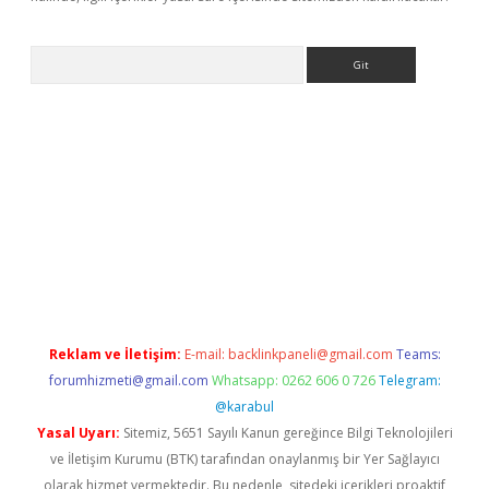
Arama
exbett.net/
betexper.xyz
Reklam ve İletişim:
E-mail:
backlinkpaneli@gmail.com
Teams:
forumhizmeti@gmail.com
Whatsapp: 0262 606 0 726
Telegram:
@karabul
Yasal Uyarı:
Sitemiz, 5651 Sayılı Kanun gereğince Bilgi Teknolojileri
ve İletişim Kurumu (BTK) tarafından onaylanmış bir Yer Sağlayıcı
olarak hizmet vermektedir. Bu nedenle, sitedeki içerikleri proaktif