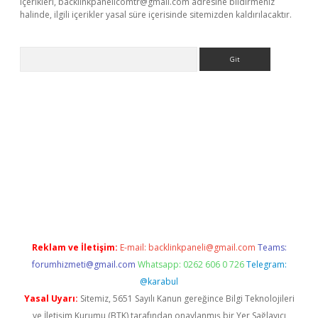
içerikleri,
backlinkpanelicomtr@gmail.com
adresine bildirmeniz
halinde, ilgili içerikler yasal süre içerisinde sitemizden kaldırılacaktır.
Arama
elexbett.net/
betexper.xyz
Reklam ve İletişim:
E-mail:
backlinkpaneli@gmail.com
Teams:
forumhizmeti@gmail.com
Whatsapp: 0262 606 0 726
Telegram:
@karabul
Yasal Uyarı:
Sitemiz, 5651 Sayılı Kanun gereğince Bilgi Teknolojileri
ve İletişim Kurumu (BTK) tarafından onaylanmış bir Yer Sağlayıcı