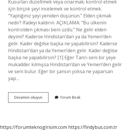
Kusurları düzeltmek veya onarmak; kontrol etmek
için birçok şeyi incelemek ve kontrol etmek.
“Yaptığınız şeyi yeniden düşünün.” Elden çıkmak
nedir? İfadeyi kaldırın. AÇIKLAMA: “Bu ülkenin
kontrolden çıkması beni üzdü.” Ne gelir elden
deyimi? Kaderse Hindistan’dan ya da Yemen’den
gelir. Kader değilse başka ne yapabilirsin? Kaderse
Hindistan’dan ya da Yemen’den gelir. Kader değilse
başka ne yapabilirsin? [1] Eğer Tanrı seni bir şeye
mukadder kılmışsa Hindistan’dan ve Yemen’den gelir
ve seni bulur. Eğer bir şansın yoksa ne yaparsan
yap…
Elden
Devamını okuyun
Yorum Bırak
Gitmek
Ne
Anlama
Gelir
https://forumteknogirisim.com
https://findybus.com.tr